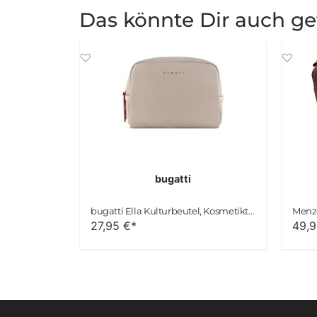
Das könnte Dir auch ge
bugatti
bugatti Ella Kulturbeutel, Kosmetiktasche, Toiletry Bag, Waschtasche, Waschbeutel, Toilettentasche
27,95
€*
49,