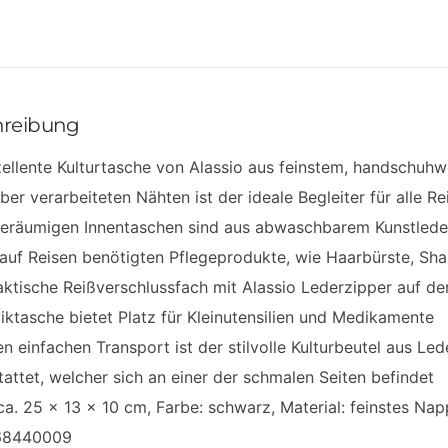
hreibung
zellente Kulturtasche von Alassio aus feinstem, handschu
ber verarbeiteten Nähten ist der ideale Begleiter für alle R
geräumigen Innentaschen sind aus abwaschbarem Kunstlede
 auf Reisen benötigten Pflegeprodukte, wie Haarbürste, Sh
ktische Reißverschlussfach mit Alassio Lederzipper auf der
ktasche bietet Platz für Kleinutensilien und Medikamente
en einfachen Transport ist der stilvolle Kulturbeutel aus Le
attet, welcher sich an einer der schmalen Seiten befindet
a. 25 x 13 x 10 cm, Farbe: schwarz, Material: feinstes Nap
68440009