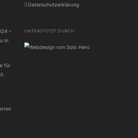
Datenschutzerklärung
024 –
UNTERSTÜTZT DURCH
u in
e für
it
erren