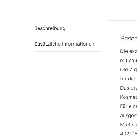
Beschreibung
Besc
Zusätzliche Informationen
Die ex
mit sau
Die 2 
für die
Das pra
Kosmeti
Für ein
ausgest
Maße: c
40210