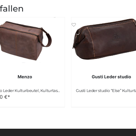
fallen
Menzo
Gusti Leder studio
Menzo Leder Kulturbeutel, Kulturtasche, Toilettentasche für die Reise, Herren und Damen
90
€*