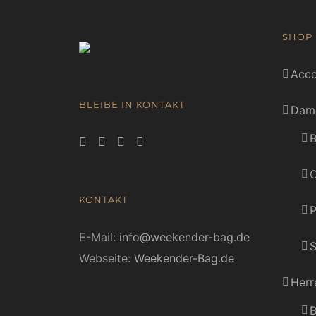
SHOP
Acce
BLEIBE IN KONTAKT
Dam
B
C
KONTAKT
E-Mail:
info@weekender-bag.de
S
Webseite:
Weekender-Bag.de
Herr
B