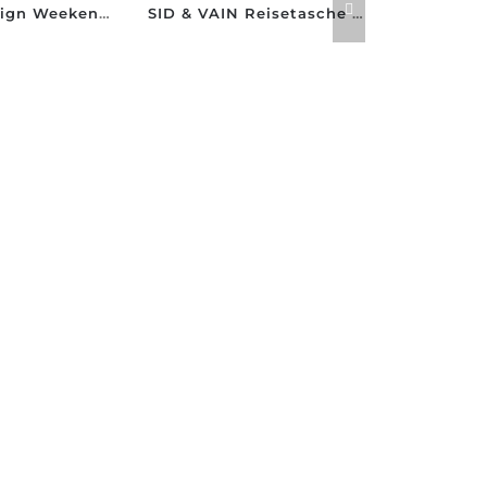
Vintage Design Weekender Tasche Leder braun
SID & VAIN Reisetasche Bristol XXL Herren Weekender 65 cm braun
en