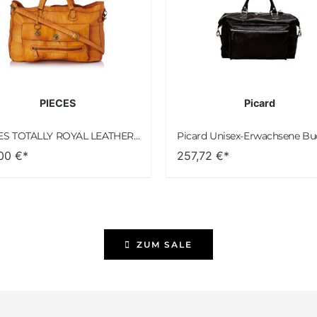
PIECES
Picard
PIECES TOTALLY ROYAL LEATHER TRAVEL BAG 17055349 Damen Umhängetaschen ,1 Groesse (51 x 33 x 14,5 cm)
,00
€*
257,72
€*
ZUM SALE