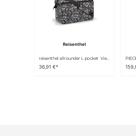
Reisenthel
reisenthel allrounder L pocket  Vielseitige Doktortasche für Reise, Arbeit und Freizeit  Mit praktischer Trolley…
36,91
€*
159