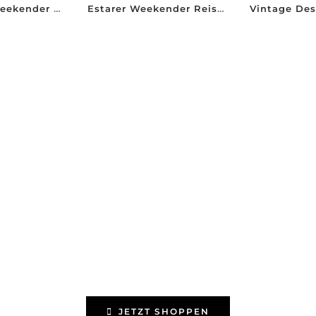
Lifewit 52L Weekender Sporttasche Canvas Leder
Estarer Weekender Reisetasche Sporttasche Unisex Vintage
eisegepäck entdeck
BIS ZU -50% REDUZIERT
JETZT SHOPPEN