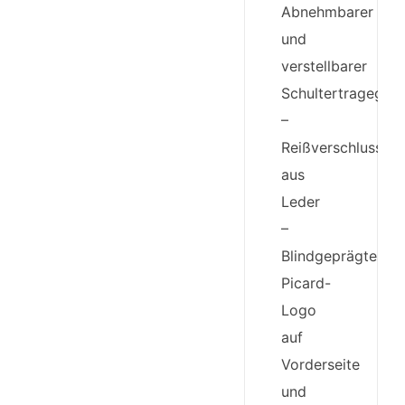
Abnehmbarer
und
verstellbarer
Schultertragegurt
–
Reißverschlusslas
aus
Leder
–
Blindgeprägtes
Picard-
Logo
auf
Vorderseite
und