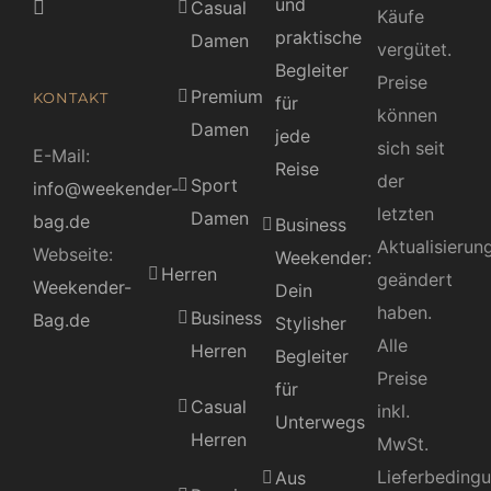
und
Casual
Käufe
praktische
Damen
vergütet.
Begleiter
Preise
Premium
KONTAKT
für
können
Damen
jede
sich seit
E-Mail:
Reise
der
Sport
info@weekender-
letzten
Damen
bag.de
Business
Aktualisierun
Webseite:
Weekender:
Herren
geändert
Weekender-
Dein
haben.
Business
Bag.de
Stylisher
Alle
Herren
Begleiter
Preise
für
Casual
inkl.
Unterwegs
Herren
MwSt.
Lieferbeding
Aus