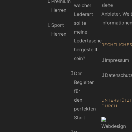
Premium
siehe
welcher
Herren
Anbieter.
Wei
Lederart
Informatione
sollte
Sport
meine
Herren
Ledertasche
RECHTLICHE
hergestellt
sein?
Impressum
Der
Datenschutz
Begleiter
für
den
UNTERSTÜTZT
DURCH
perfekten
Start