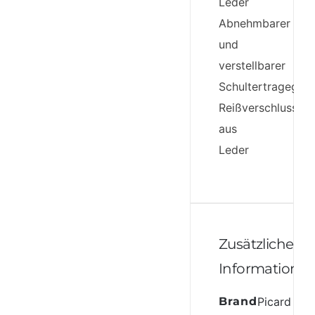
Leder
Abnehmbarer
und
verstellbarer
Schultertragegurt
Reißverschlusslas
aus
Leder
Zusätzliche
Informatione
Brand
Picard