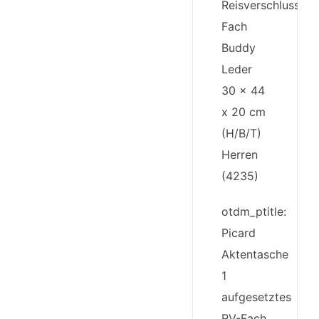
Reisverschluss-
Fach
Buddy
Leder
30 x 44
x 20 cm
(H/B/T)
Herren
(4235)
otdm_ptitle:
Picard
Aktentasche
1
aufgesetztes
RV-Fach