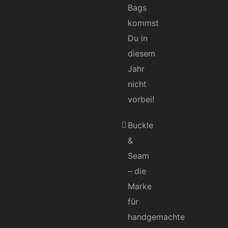
Bags
kommst
Du in
diesem
Jahr
nicht
vorbei!
Buckle
&
Seam
– die
Marke
für
handgemachte