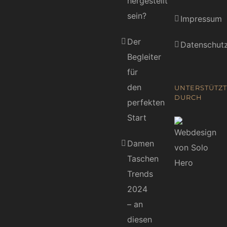
hergestellt
sein?
Impressum
Der
Datenschutz
Begleiter
für
den
UNTERSTÜTZT
DURCH
perfekten
Start
Damen
Taschen
Trends
2024
– an
diesen