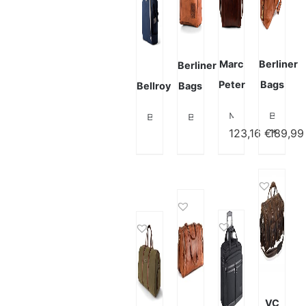
Marc
Berliner
Berliner
Peter
Bags
Bellroy
Bags
Marc Peter® Hamilton Businesstasche Herren Leder 15,6 Zoll | Leder Laptoptasche | Groß Aktentasche Umhängetasche aus Vintage Rindsleder
Berliner Bags Vintage Weekender München aus Leder, Reisetasche für Damen und Herren – Braun
Bellroy Classic Weekender 35L (Reisetasche)
Berliner Bags Vintage Rucksack Utrecht aus Leder, Fahrradrucksack mit Laptopfach für Damen und Herren
123,16
€*
189,9
VC