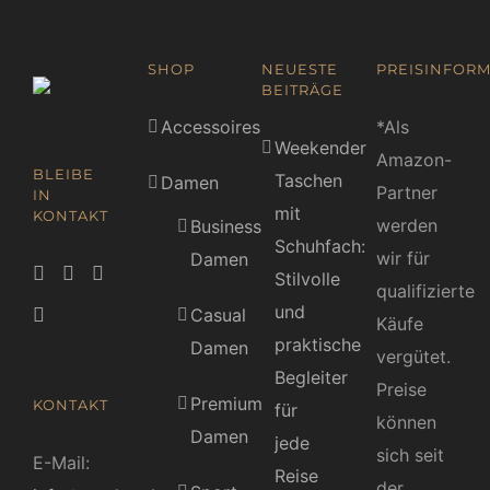
SHOP
NEUESTE
PREISINFORM
BEITRÄGE
Accessoires
*Als
Weekender
Amazon-
BLEIBE
Taschen
Damen
Partner
IN
mit
KONTAKT
werden
Business
Schuhfach:
wir für
Damen
Stilvolle
qualifizierte
und
Casual
Käufe
praktische
Damen
vergütet.
Begleiter
Preise
Premium
KONTAKT
für
können
Damen
jede
sich seit
E-Mail:
Reise
der