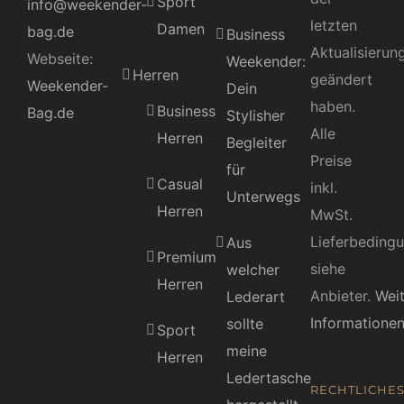
Sport
info@weekender-
letzten
Damen
bag.de
Business
Aktualisierun
Webseite:
Weekender:
Herren
geändert
Weekender-
Dein
haben.
Business
Bag.de
Stylisher
Alle
Herren
Begleiter
Preise
für
Casual
inkl.
Unterwegs
Herren
MwSt.
Lieferbeding
Aus
Premium
siehe
welcher
Herren
Anbieter.
Wei
Lederart
Informatione
sollte
Sport
meine
Herren
Ledertasche
RECHTLICHE