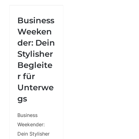
Weekender:
Dein Stylisher
Business
Begleiter für
Weeken
Unterwegs
der: Dein
Stylisher
Begleite
r für
Unterwe
gs
Business
Weekender:
Dein Stylisher