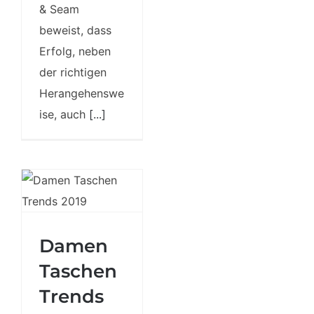
& Seam
beweist, dass
Erfolg, neben
der richtigen
Herangehenswe
ise, auch
[...]
Damen
Taschen
Trends 2024 –
Damen
an diesen
Bags kommst
Taschen
Du in diesem
Trends
Jahr nicht