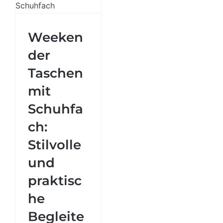
Weekender
Taschen mit
Schuhfach:
Weeken
Stilvolle und
der
praktische
Begleiter für
Taschen
jede Reise
mit
Schuhfa
ch:
Stilvolle
und
praktisc
he
Begleite