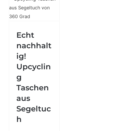
Echt
Echt
nachhaltig!
Upcycling
nachhalt
Taschen aus
ig!
Segeltuch
Upcyclin
g
Taschen
aus
Segeltuc
h