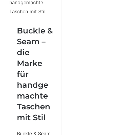
Buckle &
Buckle &
Seam – die
Seam –
Marke für
handgemachte
die
Taschen mit
Marke
Stil
für
handge
machte
Taschen
mit Stil
Buckle & Seam