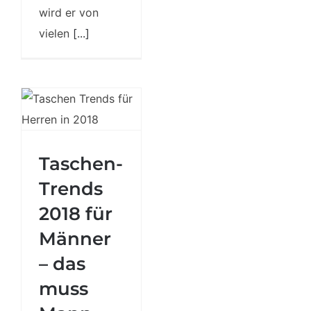
wird er von
vielen
[...]
Taschen-
Trends 2018
Taschen-
für Männer –
Trends
das muss
Mann tragen
2018 für
Männer
– das
muss