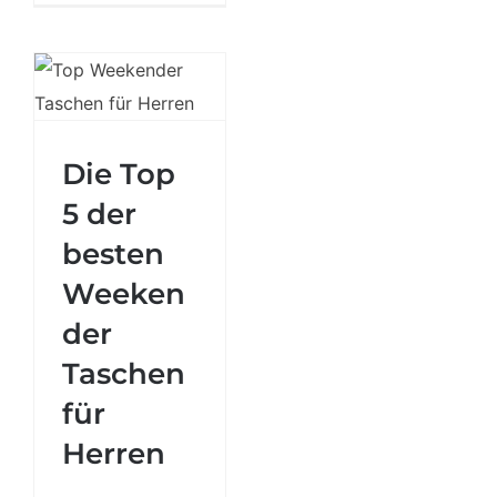
Die Top 5 der
besten
Die Top
Weekender
5 der
Taschen für
Herren
besten
Weeken
der
Taschen
für
Herren