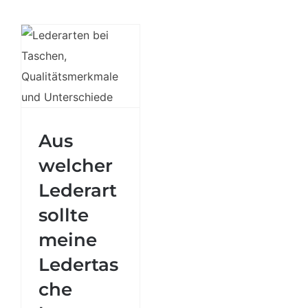
Aus welcher
Aus
Lederart
welcher
sollte meine
Ledertasche
Lederart
hergestellt
sollte
sein?
meine
Ledertas
che