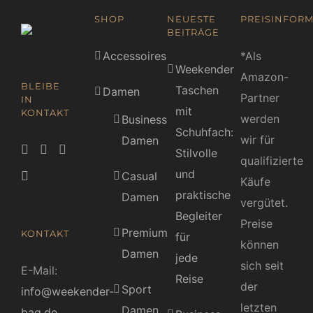
SHOP
NEUESTE
PREISINFORM
BEITRÄGE
Accessoires
*Als
Weekender
Amazon-
BLEIBE
Taschen
Damen
Partner
IN
mit
KONTAKT
werden
Business
Schuhfach:
wir für
Damen
Stilvolle
qualifizierte
und
Casual
Käufe
praktische
Damen
vergütet.
Begleiter
Preise
Premium
KONTAKT
für
können
Damen
jede
sich seit
E-Mail:
Reise
der
Sport
info@weekender-
letzten
Damen
bag.de