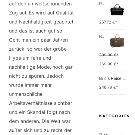
auf den umweltschonenden
Picard Unisex-Erwachsene Buddy Gepäck- Handgepäck
Zug auf. Es wird auf Qualität
und Nachhaltigkeit geachtet
257,72
€*
und das ist auch gut so.
Bric's Bric's Life Reisetasche Handgepäck Bric's Life Reisetasche Handgepäck
Geht man ein paar Jahren
zurück, so war der große
309,00
€*
Hype um faire und
Ursprünglicher
Aktuell
269,00
€*
nachhaltige Mode, noch gar
Preis
Preis
nicht zu spüren. Jedoch
Bric's Reise-Henkeltasche Weekender
war:
ist:
wurde immer mehr
248,79
€*
309,00 €*
269,00 
unmenschliche
Arbeitsverhältnisse sichtbar
und ein Skandal folgt nach
KATEGORIEN
dem anderen. Die Welt war
außer sich und zu recht der