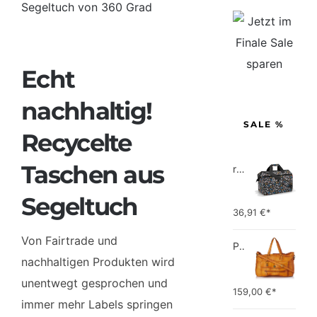
Larger
Image
Echt
nachhaltig!
SALE %
Recycelte
Taschen aus
reisenthel allrounder L pocket  Vielseitige Doktortasche für Reise, Arbeit und Freizeit  Mit praktischer Trolley…
Segeltuch
36,91
€*
Von Fairtrade und
PIECES TOTALLY ROYAL LEATHER TRAVEL BAG 17055349 Damen Umhängetaschen ,1 Groesse (51 x 33 x 14,5 cm)
nachhaltigen Produkten wird
unentwegt gesprochen und
159,00
€*
immer mehr Labels springen