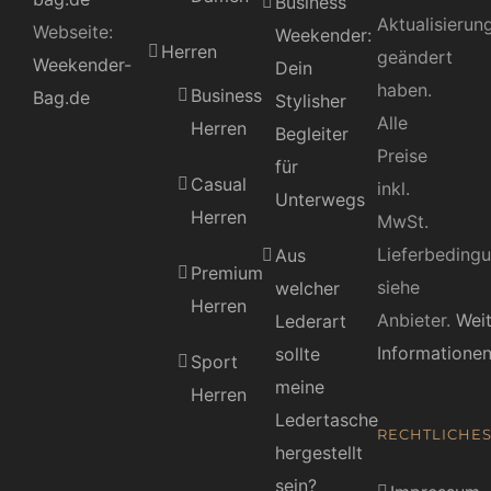
Business
Aktualisierun
Webseite:
Weekender:
Herren
geändert
Weekender-
Dein
haben.
Business
Bag.de
Stylisher
Alle
Herren
Begleiter
Preise
für
Casual
inkl.
Unterwegs
Herren
MwSt.
Lieferbeding
Aus
Premium
siehe
welcher
Herren
Anbieter.
Wei
Lederart
Informatione
sollte
Sport
meine
Herren
Ledertasche
RECHTLICHE
hergestellt
sein?