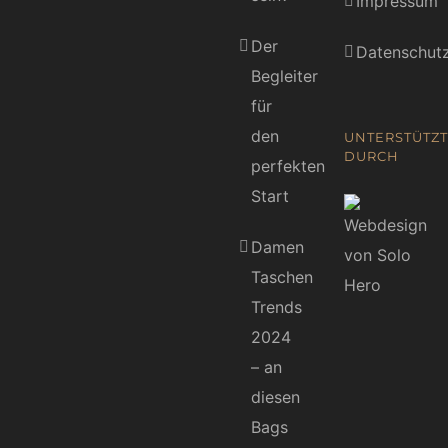
Impressum
Der
Datenschutz
Begleiter
für
den
UNTERSTÜTZT
DURCH
perfekten
Start
Damen
Taschen
Trends
2024
– an
diesen
Bags