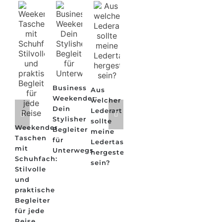
Business
Aus
Weekender:
welcher
Dein
Lederart
Stylisher
sollte
Weekender
Begleiter
meine
Taschen
für
Ledertasche
mit
Unterwegs
hergestellt
Schuhfach:
sein?
Stilvolle
und
praktische
Begleiter
für jede
Reise