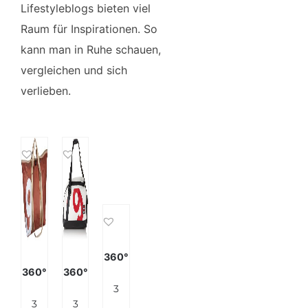
Lifestyleblogs bieten viel
Raum für Inspirationen. So
kann man in Ruhe schauen,
vergleichen und sich
verlieben.
360°
360°
360°
360 Grad Tasche Segeltuch “Schlepper” Rot
360° Schlepper Mini, braun, Zahl beige
360° Women Reisetasche Segeltuchtasche Container Zahl, Weiß, 50 Centimeters