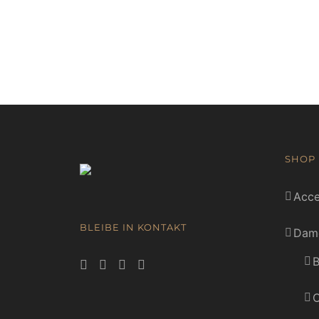
SHOP
Acce
BLEIBE IN KONTAKT
Dam
B
C