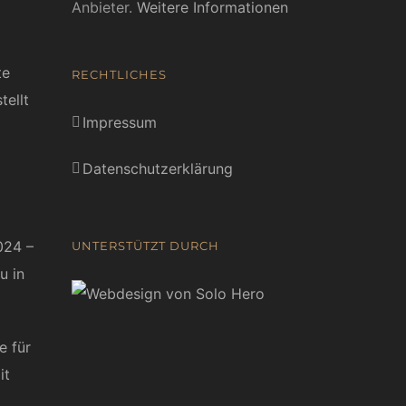
Anbieter.
Weitere Informationen
te
RECHTLICHES
tellt
Impressum
Datenschutzerklärung
024 –
UNTERSTÜTZT DURCH
u in
e für
it