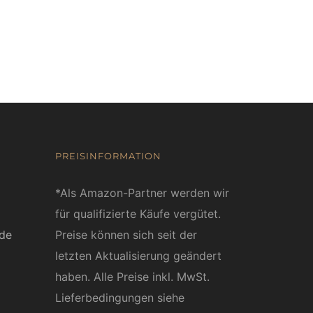
PREISINFORMATION
*Als Amazon-Partner werden wir
für qualifizierte Käufe vergütet.
ede
Preise können sich seit der
letzten Aktualisierung geändert
haben. Alle Preise inkl. MwSt.
Lieferbedingungen siehe