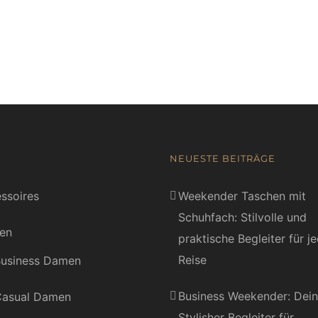
NEUESTE BEITRÄGE
ssoires
Weekender Taschen mit
Schuhfach: Stilvolle und
en
praktische Begleiter für j
Reise
usiness Damen
Business Weekender: Dein
asual Damen
Stylisher Begleiter für