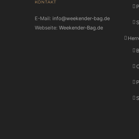
KONTAKT
E-Mail:
info@weekender-bag.de
S
Webseite:
Weekender-Bag.de
Herr
B
C
P
S