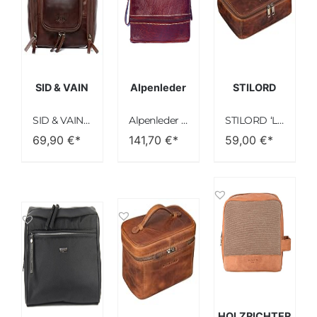
SID & VAIN
Alpenleder
STILORD
SID & VAIN Kulturtasche Herren Dexter aus Premium Leder I Waschtasche groß für Herren und Damen I Kulturbeutelhandgefertigt
Alpenleder Kulturbeutel LAGO DI Como – Echt Leder Kulturtasche – Große Reise Kosmetiktasche mit Bodenfach und wasserabweisendem Innenfutter für Damen und Herren (27 x 18.5 x 14cm)
STILORD ‘Lee’ Waschtasche Leder Kulturtasche Groß Kulturbeutel für Männer und Damen Toilettentasche Kosmetiktasche für Reisen aus Echtem Vintage Leder
69,90
€*
141,70
€*
59,00
€*
HOLZRICHTER