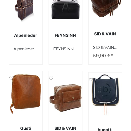
SID & VAIN
Alpenleder
FEYNSINN
SID & VAIN Kulturtasche Herren Nottingham aus Premium Leder I Waschtasche groß für Herren I Kulturbeutel braun handgefertigt
Alpenleder Kulturbeutel ALPENRAUSCHEN (Handgefertigt) – Nachhaltiges Bio-Leder aus regionaler Landwirtschaft | Kulturtasche Damen & Herren Kulturbeutel leder *Fair Produziert* (23×13.5×12.5 Marronato)
FEYNSINN Kulturtasche BO aus Premium Leder I Waschtasche für Herren und Damen I Kulturbeutel schwarz handgefertigt
59,90
€*
Gusti
SID & VAIN
bugatti