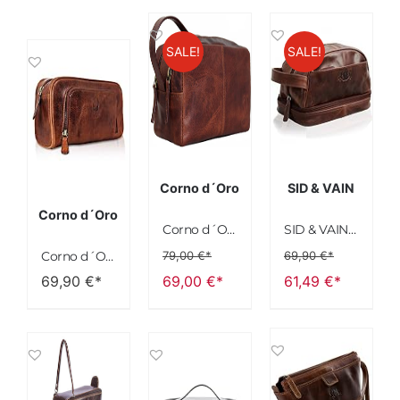
SALE!
SALE!
Corno d´Oro
SID & VAIN
Corno d´Oro
Corno d´Oro Premium Kulturbeutel Herren Leder mit Tragegriff/Handgefertigte Kulturtasche Damen Echt Leder Groß/Kosmetiktasche für Reisetasche & Koffer braun
SID & VAIN Kulturtasche Herren Alex aus Premium Leder I Waschtasche groß für Herren I Kulturbeutel braun handgefertigt
Corno d´Oro Handgefertigter Kulturbeutel Herren Leder Groß I Premium Kulturtasche Damen Echt Leder für Handgepäck & Koffer I Frauen XL Kosmetiktasche Männer braun
79,00
€*
69,90
€*
Ursprünglicher
Aktueller
Ursprünglicher
Aktueller
69,90
€*
69,00
€*
61,49
€*
Preis
Preis
Preis
Preis
war:
ist:
war:
ist:
79,00 €*
69,00 €*.
69,90 €*
61,49 €*.