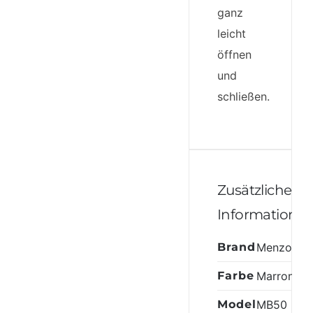
ganz
leicht
öffnen
und
schließen.
Zusätzliche
Informatione
Brand
Menzo
Farbe
Marrone
Model
MB50