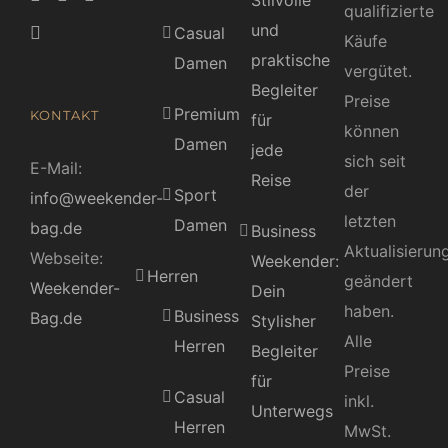
qualifizierte
und
Casual
Käufe
praktische
Damen
vergütet.
Begleiter
Preise
Premium
KONTAKT
für
können
Damen
jede
sich seit
E-Mail:
Reise
der
Sport
info@weekender-
letzten
Damen
bag.de
Business
Aktualisierun
Webseite:
Weekender:
Herren
geändert
Weekender-
Dein
haben.
Business
Bag.de
Stylisher
Alle
Herren
Begleiter
Preise
für
Casual
inkl.
Unterwegs
Herren
MwSt.