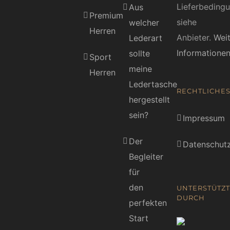
Lieferbeding
Aus
Premium
siehe
welcher
Herren
Anbieter.
Wei
Lederart
Informatione
sollte
Sport
meine
Herren
Ledertasche
RECHTLICHE
hergestellt
sein?
Impressum
Der
Datenschutz
Begleiter
für
den
UNTERSTÜTZT
DURCH
perfekten
Start