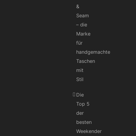
&
Seam
– die
Marke
für
handgemachte
Taschen
mit
Stil
Die
Top 5
der
besten
Weekender