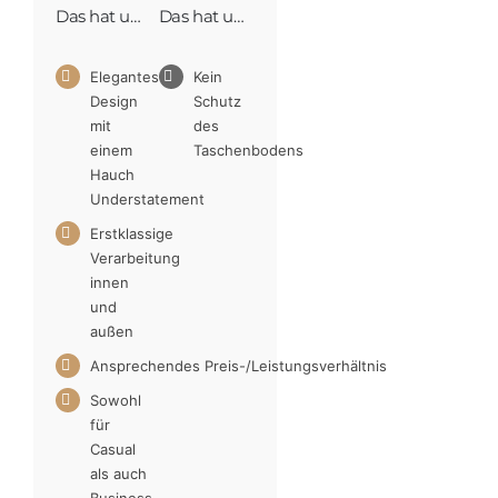
Das hat uns sehr gefallen
Das hat uns weniger gefallen
Elegantes
Kein
Design
Schutz
mit
des
einem
Taschenbodens
Hauch
Understatement
Erstklassige
Verarbeitung
innen
und
außen
Ansprechendes Preis-/Leistungsverhältnis
Sowohl
für
Casual
als auch