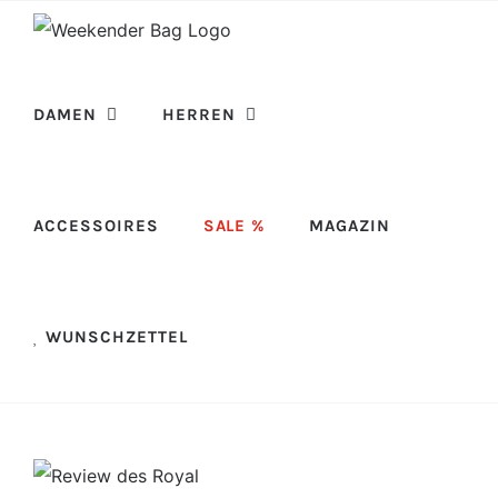
Skip
to
content
DAMEN
HERREN
ACCESSOIRES
SALE %
MAGAZIN
WUNSCHZETTEL
View