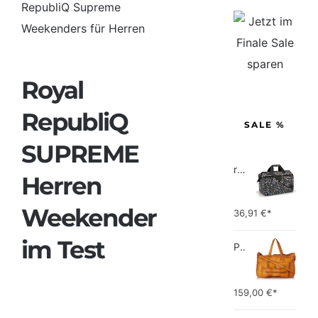
Larger
Image
Royal
RepubliQ
SALE %
SUPREME
reisenthel allrounder L pocket  Vielseitige Doktortasche für Reise, Arbeit und Freizeit  Mit praktischer Trolley…
Herren
Weekender
36,91
€*
im Test
PIECES TOTALLY ROYAL LEATHER TRAVEL BAG 17055349 Damen Umhängetaschen ,1 Groesse (51 x 33 x 14,5 cm)
159,00
€*