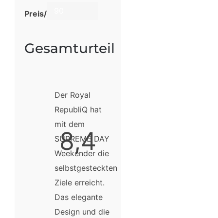
90
Preis/Leistung
Gesamturteil
Der Royal
RepubliQ hat
mit dem
8,4
SUPREME DAY
Weekender die
selbstgesteckten
Ziele erreicht.
Das elegante
Design und die