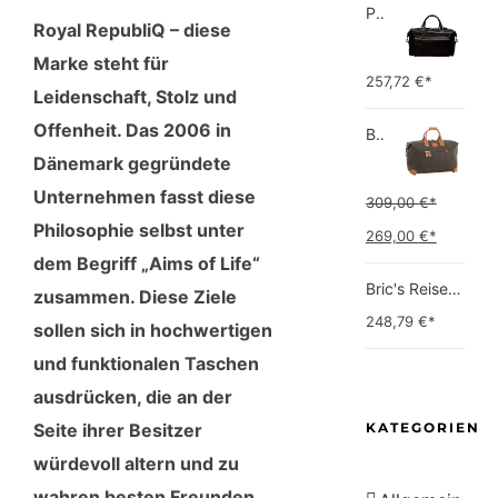
Picard Unisex-Erwachsene Buddy Gepäck- Handgepäck
Royal RepubliQ – diese
Marke steht für
257,72
€*
Leidenschaft, Stolz und
Offenheit. Das 2006 in
Bric's Bric's Life Reisetasche Handgepäck Bric's Life Reisetasche Handgepäck
Dänemark gegründete
Unternehmen fasst diese
309,00
€*
Philosophie selbst unter
Ursprünglicher
Aktuell
269,00
€*
dem Begriff „Aims of Life“
Preis
Preis
Bric's Reise-Henkeltasche Weekender
zusammen. Diese Ziele
war:
ist:
248,79
€*
sollen sich in hochwertigen
309,00 €*
269,00 
und funktionalen Taschen
ausdrücken, die an der
KATEGORIEN
Seite ihrer Besitzer
würdevoll altern und zu
wahren besten Freunden