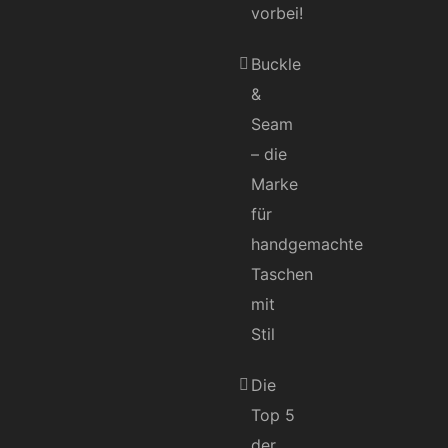
vorbei!
Buckle
&
Seam
– die
Marke
für
handgemachte
Taschen
mit
Stil
Die
Top 5
der