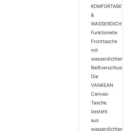
KOMFORTABEL
&
WASSERDICHT:
Funktionelle
Fronttasche
mit
wasserdichtem
Reißverschluss.
Die
VANKEAN
Canvas-
Tasche
besteht
aus
wasserdichtem