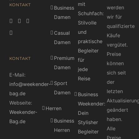
mit
KONTAKT
werden
Business
Schuhfach:
wir für
Damen
Stilvolle
qualifizierte
und
Casual
Käufe
praktische
Damen
vergütet.
Begleiter
Preise
Premium
KONTAKT
für
können
Damen
jede
sich seit
E-Mail:
Reise
der
Sport
info@weekender-
letzten
Damen
bag.de
Business
Aktualisierun
Webseite:
Weekender:
Herren
geändert
Weekender-
Dein
haben.
Business
Bag.de
Stylisher
Alle
Herren
Begleiter
Preise