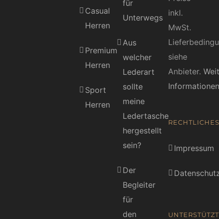
für
Casual
inkl.
Unterwegs
Herren
MwSt.
Lieferbeding
Aus
Premium
siehe
welcher
Herren
Anbieter.
Wei
Lederart
Informatione
sollte
Sport
meine
Herren
Ledertasche
RECHTLICHE
hergestellt
sein?
Impressum
Der
Datenschutz
Begleiter
für
den
UNTERSTÜTZT