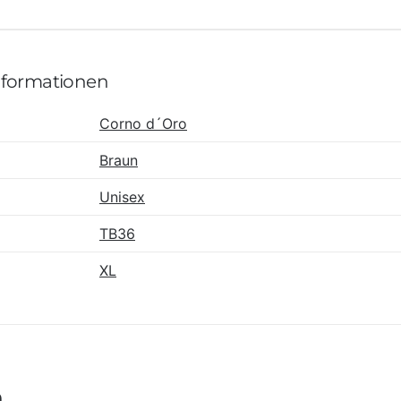
Informationen
Corno d´Oro
Braun
Unisex
TB36
XL
n