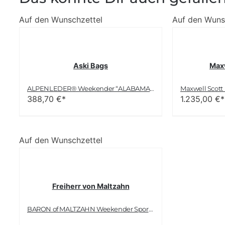
Auf den Wunschzettel
Auf den Wuns
Aski Bags
Maxw
ALPENLEDER® Weekender “ALABAMA” | Echtes Büffel-Leder | Handgefertigte Reisetasche für Herren und Damen in Braun XL
388,70
€*
1.235,00
€*
Auf den Wunschzettel
Freiherr von Maltzahn
BARON of MALTZAHN Weekender Sporttasche LONDON