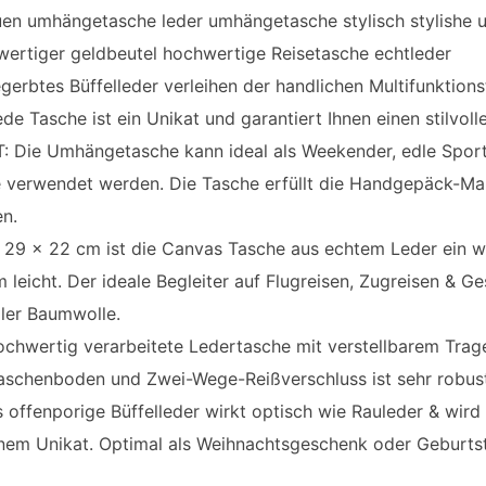
uen umhängetasche leder umhängetasche stylisch stylishe 
wertiger geldbeutel hochwertige Reisetasche echtleder
erbtes Büffelleder verleihen der handlichen Multifunktions
de Tasche ist ein Unikat und garantiert Ihnen einen stilvolle
 Die Umhängetasche kann ideal als Weekender, edle Sport 
e verwendet werden. Die Tasche erfüllt die Handgepäck-Maß
en.
 29 x 22 cm ist die Canvas Tasche aus echtem Leder ein w
 leicht. Der ideale Begleiter auf Flugreisen, Zugreisen & Ge
iler Baumwolle.
chwertig verarbeitete Ledertasche mit verstellbarem Trag
schenboden und Zwei-Wege-Reißverschluss ist sehr robust
fenporige Büffelleder wirkt optisch wie Rauleder & wird 
inem Unikat. Optimal als Weihnachtsgeschenk oder Geburts