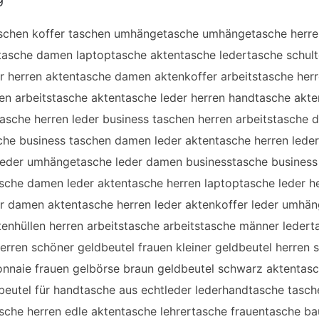
schen koffer taschen umhängetasche umhängetasche herre
sche damen laptoptasche aktentasche ledertasche schulte
r herren aktentasche damen aktenkoffer arbeitstasche her
en arbeitstasche aktentasche leder herren handtasche ak
asche herren leder business taschen herren arbeitstasche
che business taschen damen leder aktentasche herren lede
eder umhängetasche leder damen businesstasche business 
che damen leder aktentasche herren laptoptasche leder he
r damen aktentasche herren leder aktenkoffer leder umhän
tenhüllen herren arbeitstasche arbeitstasche männer ledert
erren schöner geldbeutel frauen kleiner geldbeutel herren s
nnaie frauen gelbörse braun geldbeutel schwarz aktentasc
dbeutel für handtasche aus echtleder lederhandtasche tasche
sche herren edle aktentasche lehrertasche frauentasche b