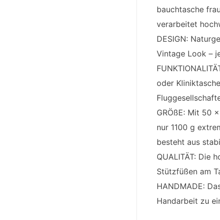
bauchtasche fra
verarbeitet hoch
DESIGN: Naturgeg
Vintage Look – je
FUNKTIONALITÄT:
oder Kliniktasch
Fluggesellschaft
GRÖßE: Mit 50 x
nur 1100 g extrem
besteht aus stab
QUALITÄT: Die ho
Stützfüßen am Ta
HANDMADE: Das of
Handarbeit zu e