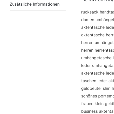
Zusätzliche Informationen
rucksack handta
damen umhängeta
aktentasche lede
aktentasche herr
herren umhänget
herren herrentas
umhängetasche l
leder umhängetas
aktentasche lede
taschen leder ak
geldbeutel slim h
schönes portemo
frauen klein gel
business aktenta