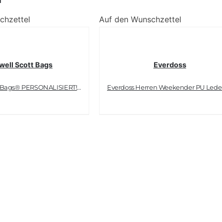
chzettel
Auf den Wunschzettel
ell Scott Bags
Everdoss
Maxwell Scott Bags® PERSONALISIERT! Luxus Ledertasche in Handgepäckgröße in schwarz (Farini)
Everdoss Herren Weekender PU Lede