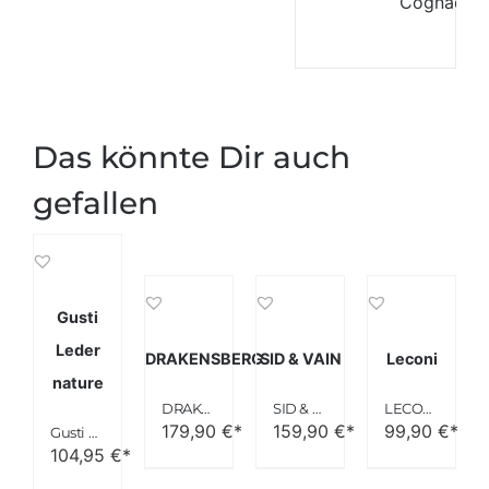
Cognac-br
Das könnte Dir auch
gefallen
Gusti
Leder
DRAKENSBERG
SID & VAIN
Leconi
nature
DRAKENSBERG Kimberley Duffel Weekender
SID & VAIN Reisetasche Bristol XXL Herren Weekender 65 cm braun
LECONI Weekender Leder unisex
179,90
€*
159,90
€*
99,90
€*
Gusti Leder nature “Harvey” Weekender Braun R27b
104,95
€*