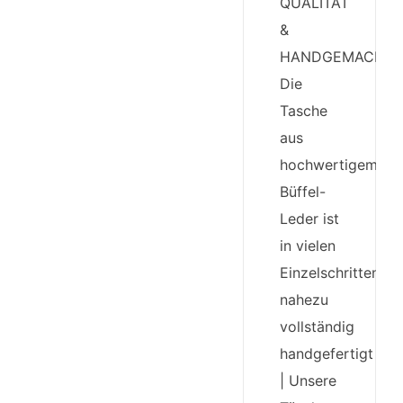
QUALITÄT
&
HANDGEMACHT:
Die
Tasche
aus
hochwertigem
Büffel-
Leder ist
in vielen
Einzelschritten
nahezu
vollständig
handgefertigt
| Unsere