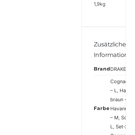
1,9kg
Zusätzliche
Informatione
Brand
DRAKENS
Cognac-br
– L
,
Havan
braun – L
,
Farbe
Havanna-b
– M
,
Schwa
L
,
Set-2