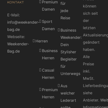
Premium
KONTAKT
für
können
Damen
jede
sich seit
E-Mail:
Reise
der
Sport
info@weekender-
letzten
Damen
bag.de
Business
Aktualisierun
Webseite:
Weekender:
Herren
geändert
Weekender-
Dein
haben.
Business
Bag.de
Stylisher
Alle
Herren
Begleiter
Preise
für
Casual
inkl.
Unterwegs
Herren
MwSt.
Lieferbeding
Aus
Premium
siehe
welcher
Herren
Anbieter.
Wei
Lederart
Informatione
sollte