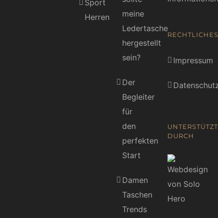
Sport
meine
Herren
Ledertasche
RECHTLICHE
hergestellt
sein?
Impressum
Der
Datenschutz
Begleiter
für
den
UNTERSTÜTZT
DURCH
perfekten
Start
Damen
Taschen
Trends