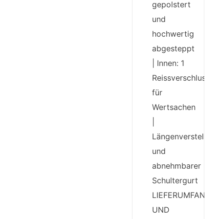
gepolstert
und
hochwertig
abgesteppt
| Innen: 1
Reissverschlussfa
für
Wertsachen
|
Längenverstellbar
und
abnehmbarer
Schultergurt
LIEFERUMFANG
UND