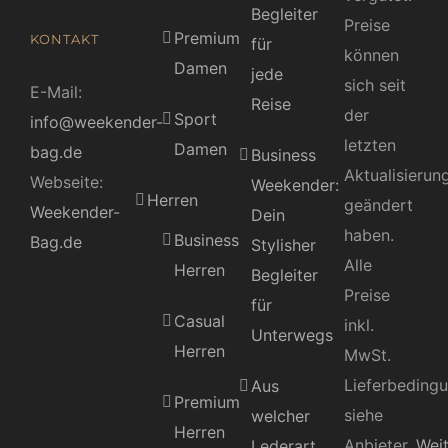
Begleiter
Preise
Premium
KONTAKT
für
können
Damen
jede
sich seit
E-Mail:
Reise
der
Sport
info@weekender-
letzten
Damen
bag.de
Business
Aktualisierun
Webseite:
Weekender:
Herren
geändert
Weekender-
Dein
haben.
Business
Bag.de
Stylisher
Alle
Herren
Begleiter
Preise
für
Casual
inkl.
Unterwegs
Herren
MwSt.
Lieferbeding
Aus
Premium
siehe
welcher
Herren
Anbieter.
Wei
Lederart