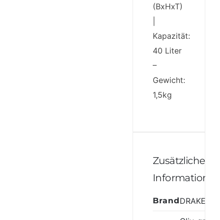
(BxHxT)
|
Kapazität:
40 Liter
–
Gewicht:
1,5kg
Zusätzliche
Informatione
Brand
DRAKENS