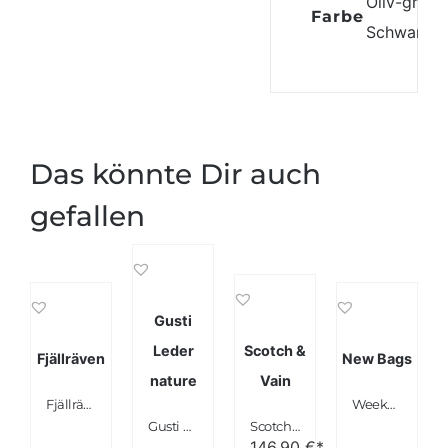
Oliv-grün
,
Farbe
Schwarz
Das könnte Dir auch
gefallen
Gusti
Leder
Scotch &
Fjällräven
New Bags
nature
Vain
Fjällräven Seesack Duffel No. 4
Weekender Handgepäck leicht Boardgepäck Schwarz
Gusti Leder nature “Harley” Weekender braun
Scotch & Vain CHESTER Weekender Sporttasche echt Leder hellbraun-cognac
146,90
€*