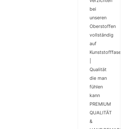
verzichten
bei
unseren
Oberstoffen
vollständig
auf
Kunststofffasern
|
Qualität
die man
fühlen
kann
PREMIUM
QUALITÄT
&