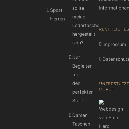
Informatione
sollte
Sport
meine
Herren
Ledertasche
RECHTLICHE
hergestellt
sein?
Impressum
Der
Datenschutz
Begleiter
für
den
UNTERSTÜTZT
DURCH
perfekten
Start
Damen
Taschen