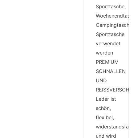
Sporttasche,
Wochenendtasche
Campingtasche,
Sporttasche
verwendet
werden
PREMIUM
SCHNALLEN
UND
REISSVERSCHLÜS
Leder ist
schön,
flexibel,
widerstandsfähig
und wird