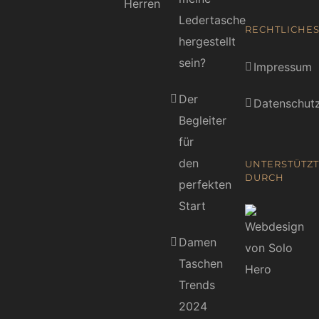
Herren
Ledertasche
RECHTLICHE
hergestellt
sein?
Impressum
Der
Datenschutz
Begleiter
für
den
UNTERSTÜTZT
DURCH
perfekten
Start
Damen
Taschen
Trends
2024