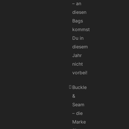
– an
diesen
Bags
kommst
Du in
diesem
Jahr
nicht
vorbei!
Buckle
&
Seam
– die
Marke