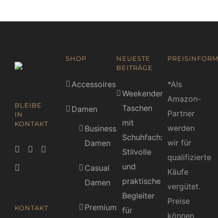
SHOP
NEUESTE
PREISINFORM
BEITRÄGE
Accessoires
*Als
Weekender
Amazon-
BLEIBE
Taschen
Damen
Partner
IN
mit
KONTAKT
werden
Business
Schuhfach:
wir für
Damen
Stilvolle
qualifizierte
und
Casual
Käufe
praktische
Damen
vergütet.
Begleiter
Preise
Premium
KONTAKT
für
können