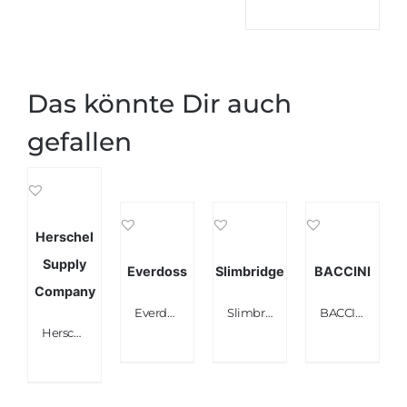
Das könnte Dir auch
gefallen
Herschel
Supply
Everdoss
Slimbridge
BACCINI
Company
Everdoss Herren Weekender PU Leder
Slimbridge Madrid Leder Reisetasche
BACCINI Reisetasche TOBY – Weekender groß – Sporttasche echt Leder
Herschel Supply Company Weekender Schwarz