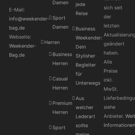
Damen
jede
sich seit
E-Mail:
Reise
der
Sport
info@weekender-
letzten
Damen
bag.de
Business
Aktualisierun
Webseite:
Weekender:
Herren
geändert
Weekender-
Dein
haben.
Business
Bag.de
Stylisher
Alle
Herren
Begleiter
Preise
für
Casual
inkl.
Unterwegs
Herren
MwSt.
Lieferbeding
Aus
Premium
siehe
welcher
Herren
Anbieter.
Wei
Lederart
Informatione
sollte
Sport
meine