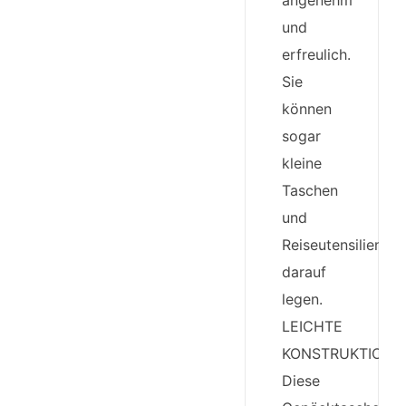
angenehm
und
erfreulich.
Sie
können
sogar
kleine
Taschen
und
Reiseutensilien
darauf
legen.
LEICHTE
KONSTRUKTION:
Diese