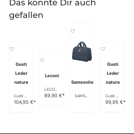
Das könnte Dir auch
gefallen
Gusti
Gusti
Leder
Leder
Leconi
nature
Samsonite
nature
LECONI Weekender Canvas Rindsleder Reisetasche
89,90
€*
Gusti Leder nature “Harvey” Weekender Braun R27b
SAMSONITE Spark SNG
Gusti Leder nature “Oscar” Reisetasche Weekender Dunkelbraun R2
104,95
€*
99,95
€*