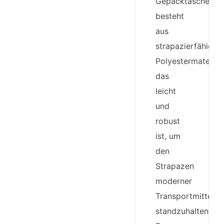
Gepäcktasche
besteht
aus
strapazierfähige
Polyestermaterial,
das
leicht
und
robust
ist, um
den
Strapazen
moderner
Transportmittel
standzuhalten.