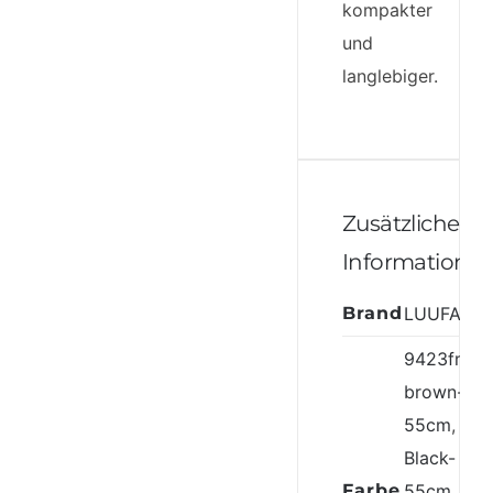
kompakter
und
langlebiger.
Zusätzliche
Informatione
Brand
LUUFAN
9423fmsz
brown-
55cm
,
Black-
Farbe
55cm
,