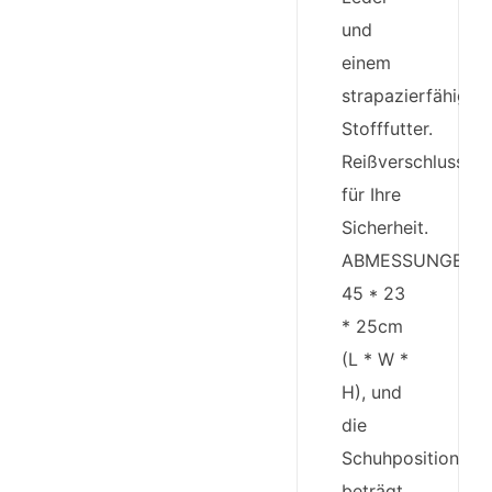
und
einem
strapazierfähigen
Stofffutter.
Reißverschluss
für Ihre
Sicherheit.
ABMESSUNGEN:
45 * 23
* 25cm
(L * W *
H), und
die
Schuhposition
beträgt