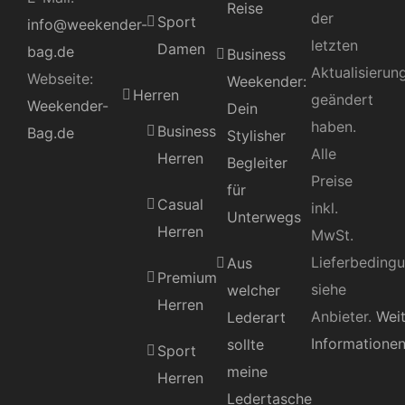
Reise
der
Sport
info@weekender-
letzten
Damen
bag.de
Business
Aktualisierun
Webseite:
Weekender:
Herren
geändert
Weekender-
Dein
haben.
Business
Bag.de
Stylisher
Alle
Herren
Begleiter
Preise
für
Casual
inkl.
Unterwegs
Herren
MwSt.
Lieferbeding
Aus
Premium
siehe
welcher
Herren
Anbieter.
Wei
Lederart
Informatione
sollte
Sport
meine
Herren
Ledertasche