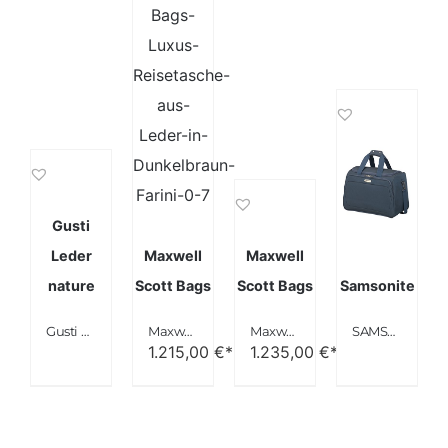
Gusti
Leder
Maxwell
Maxwell
nature
Scott Bags
Scott Bags
Samsonite
Gusti Leder nature “Henry” Reisetasche Weekender Dunkelbraun R4
Maxwell Scott Bags® Luxus Reisetasche aus Leder in Dunkelbraun (Farini)
Maxwell Scott Bags® PERSONALISIERT! Luxus Ledertasche in Handgepäckgröße in schwarz (Farini)
SAMSONITE Spark SNG
1.215,00
€*
1.235,00
€*