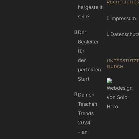
RECHTLICHE
hergestellt
sein?
Impressum
Der
Datenschutz
Begleiter
für
den
UNTERSTÜTZT
DURCH
perfekten
Start
Damen
Taschen
Trends
2024
– an