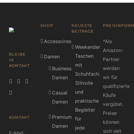
SHOP
NEUESTE
PREISINFORM
BEITRÄGE
Accessoires
*Als
Weekender
Amazon-
BLEIBE
Taschen
Damen
Partner
IN
mit
KONTAKT
werden
Business
Schuhfach:
wir für
Damen
Stilvolle
qualifizierte
und
Casual
Käufe
praktische
Damen
vergütet.
Begleiter
Preise
Premium
KONTAKT
für
können
Damen
jede
sich seit
E-Mail: