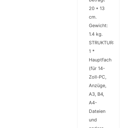
20 * 13
cm.
Gewicht:
1.4 kg.
STRUKTUR:
1 *
Hauptfach
(für 14-
Zoll-PC,
Anzüge,
A3, B4,
A4-
Dateien
und