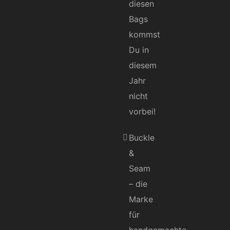
diesen
Bags
kommst
Du in
diesem
Jahr
nicht
vorbei!
Buckle
&
Seam
– die
Marke
für