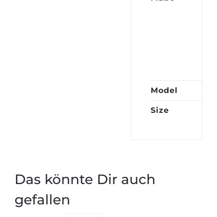
hu
po
10
hu
inc
Model
Fab
Size
Ha
Das könnte Dir auch
gefallen