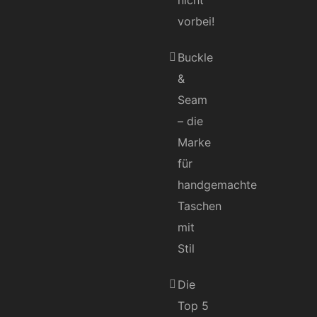
nicht
vorbei!
Buckle
&
Seam
– die
Marke
für
handgemachte
Taschen
mit
Stil
Die
Top 5