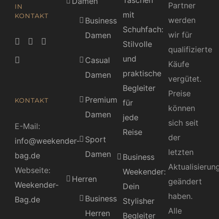
Taschen
Damen
Partner
IN
mit
KONTAKT
werden
Business
Schuhfach:
wir für
Damen
Stilvolle
qualifizierte
und
Casual
Käufe
praktische
Damen
vergütet.
Begleiter
Preise
Premium
KONTAKT
für
können
Damen
jede
sich seit
E-Mail:
Reise
der
Sport
info@weekender-
letzten
Damen
bag.de
Business
Aktualisierun
Webseite:
Weekender:
Herren
geändert
Weekender-
Dein
haben.
Business
Bag.de
Stylisher
Alle
Herren
Begleiter