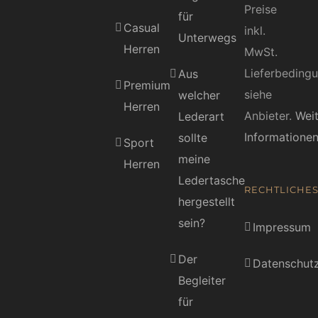
Preise
für
Casual
inkl.
Unterwegs
Herren
MwSt.
Lieferbeding
Aus
Premium
siehe
welcher
Herren
Anbieter.
Wei
Lederart
Informatione
sollte
Sport
meine
Herren
Ledertasche
RECHTLICHE
hergestellt
sein?
Impressum
Der
Datenschutz
Begleiter
für