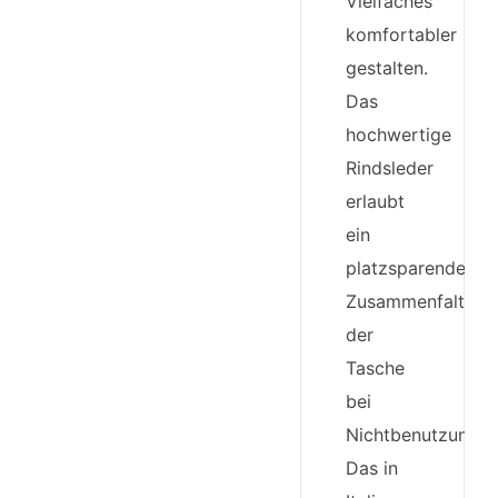
Vielfaches
komfortabler
gestalten.
Das
hochwertige
Rindsleder
erlaubt
ein
platzsparendes
Zusammenfalten
der
Tasche
bei
Nichtbenutzung.
Das in