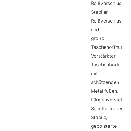
Reißverschluss.
Stabiler
Reißverschluss
und
große
Taschenöffnung.
Verstärkter
Taschenboden
mit
schützenden
Metallfüßen.
Längenverstellbar
Schultertrageriem
Stabile,
gepolsterte