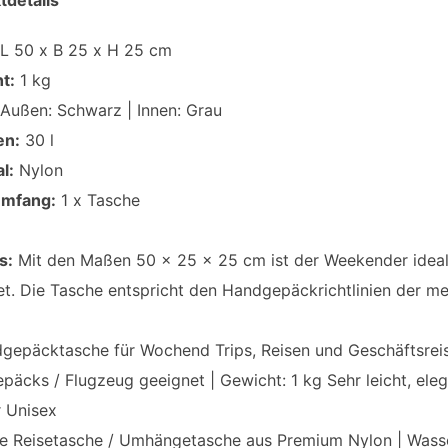
tdetails
L 50 x B 25 x H 25 cm
t:
1 kg
Außen: Schwarz | Innen: Grau
en:
30 l
l:
Nylon
umfang:
1 x Tasche
s:
Mit den Maßen 50 x 25 x 25 cm ist der Weekender ideal
t. Die Tasche entspricht den Handgepäckrichtlinien der mei
gepäcktasche für Wochend Trips, Reisen und Geschäftsreis
äcks / Flugzeug geeignet | Gewicht: 1 kg Sehr leicht, eleg
 Unisex
e Reisetasche / Umhängetasche aus Premium Nylon | Wasserdi