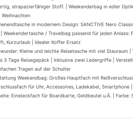
tig, strapazierfähiger Stoff. | Weekenderbag in edler Optik
u Weihnachten
enendtasche in modernem Design: SANCTIVE Nero Classic 
 | Weekendertasche / Travelbag passend für jeden Anlass: Fr
t, Kurzurlaub | Idealer Koffer Ersatz
wunder: Kleine und leichte Reisetasche mit viel Stauraum 
is 3 Tage Reisegepäck | Inklusive zwei Ledergriffe | Verst
nfachen Tragen auf der Schulter
tattung Weekendbag: Großes Hauptfach mit Reißverschluss
schlussfach für Uhr, Accessoires, Ladekabel, Smartphone |
ite: Einsteckfach für Boardkarte, Geldbeutel u.Ä. | Farbe: 