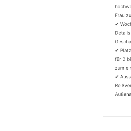
hochwer
Frau z
✔ Woch
Details
Geschäf
✔ Platz
für 2 b
zum ei
✔ Auss
Reißver
Außense