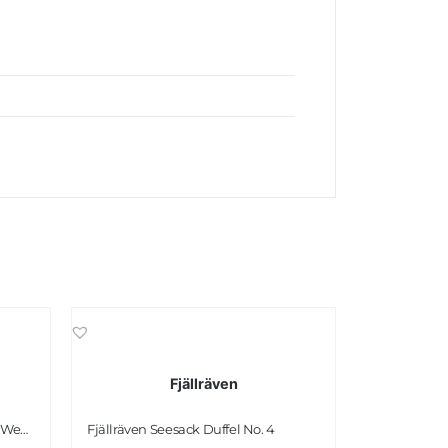
Fjällräven
BACCINI Reisetasche ROBERTO Weekender Sporttasche Leder braun
Fjällräven Seesack Duffel No. 4