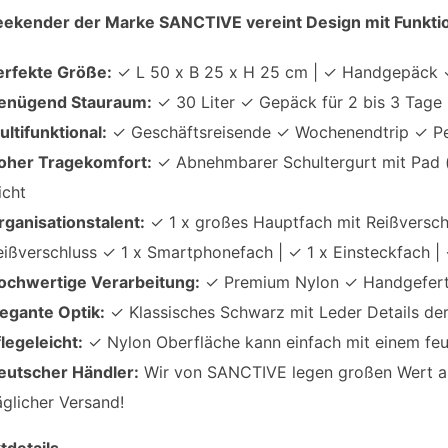
ekender der Marke SANCTIVE vereint Design mit Funktion
erfekte Größe:
✓ L 50 x B 25 x H 25 cm | ✓ Handgepäck 
enügend Stauraum:
✓ 30 Liter ✓ Gepäck für 2 bis 3 Tage
ultifunktional:
✓ Geschäftsreisende ✓ Wochenendtrip ✓ Pe
oher Tragekomfort:
✓ Abnehmbarer Schultergurt mit Pad (v
icht
rganisationstalent:
✓ 1 x großes Hauptfach mit Reißverschl
eißverschluss ✓ 1 x Smartphonefach | ✓ 1 x Einsteckfach | 
ochwertige Verarbeitung:
✓ Premium Nylon ✓ Handgefert
legante Optik:
✓ Klassisches Schwarz mit Leder Details de
flegeleicht:
✓ Nylon Oberfläche kann einfach mit einem fe
eutscher Händler:
Wir von SANCTIVE legen großen Wert au
äglicher Versand!