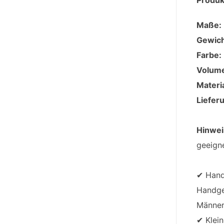
Produk
Maße:
Gewich
Farbe:
Volum
Materia
Liefer
Hinwei
geeigne
✔ Hand
Handgep
Männer
✔ Klein