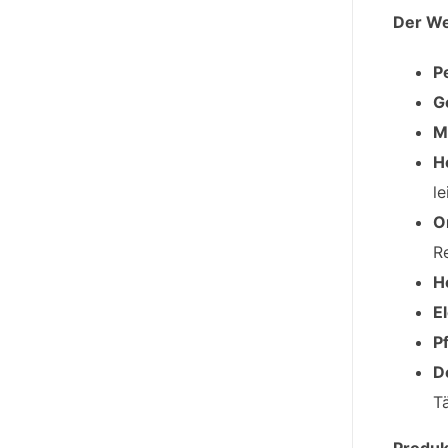
Der We
P
G
M
H
le
O
R
H
E
P
D
T