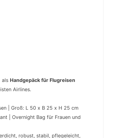
 als
Handgepäck für Flugreisen
sten Airlines.
en | Groß: L 50 x B 25 x H 25 cm
ant | Overnight Bag für Frauen und
cht, robust, stabil, pflegeleicht,