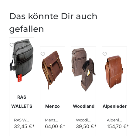
Das könnte Dir auch
gefallen
RAS
WALLETS
Menzo
Woodland
Alpenleder
RAS WALLETS Leder Kulturtasche Schwarz
Menzo Kulturbeutel zum Aufhängen, aus echten Leder, Kulturtasche, Toilettentasche, Damen und Herren
Woodland große Kulturtasche Büffelleder Dunkelbraun
Alpenleder Kulturbeutel ROLL UP – Echt Leder Kulturtasche – Große gerollte Reise Kosmetiktasche zum Aufhängen mit wasserabweisendem Innenfutter für Damen und Herren (30 x 17 x 15cm)
32,45
€*
64,00
€*
39,50
€*
154,70
€*