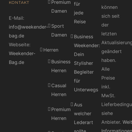
Premium
KONTAKT
für
können
Damen
jede
sich seit
E-Mail:
Reise
der
Sport
info@weekender-
letzten
Damen
bag.de
Business
Aktualisierun
Webseite:
Weekender:
Herren
geändert
Weekender-
Dein
haben.
Business
Bag.de
Stylisher
Alle
Herren
Begleiter
Preise
für
Casual
inkl.
Unterwegs
Herren
MwSt.
Lieferbeding
Aus
Premium
siehe
welcher
Herren
Anbieter.
Wei
Lederart
Informatione
sollte