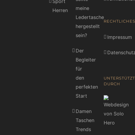
Sport
meine
Herren
Ledertasche
RECHTLICHE
hergestellt
sein?
Impressum
Der
Datenschutz
Begleiter
für
den
UNTERSTÜTZT
DURCH
perfekten
Start
Damen
Taschen
Trends