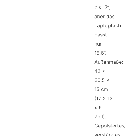
bis 17”,
aber das
Laptopfach
passt
nur
15,6”.
Außenmaße:
43 x
30,5 x
15 cm
(17 x 12
x 6
Zoll).
Gepolstertes,
verstärktes