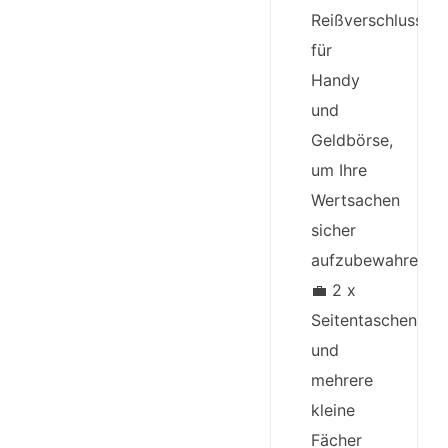
Reißverschlussta
für
Handy
und
Geldbörse,
um Ihre
Wertsachen
sicher
aufzubewahren.
💼 2 x
Seitentaschen
und
mehrere
kleine
Fächer