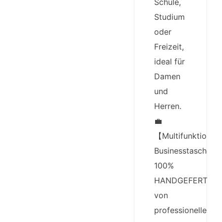
Schule,
Studium
oder
Freizeit,
ideal für
Damen
und
Herren.
💼
【Multifunktionale
Businesstasche】
100%
HANDGEFERTIGT
von
professionellen