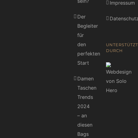
sein?
Impressum
Der
Datenschutz
Begleiter
für
den
UNTERSTÜTZT
DURCH
perfekten
Start
Damen
Taschen
Trends
2024
– an
diesen
Bags