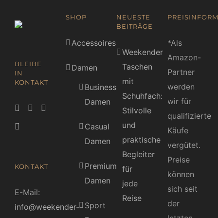
SHOP
NEUESTE
PREISINFORM
BEITRÄGE
Accessoires
*Als
Weekender
Amazon-
BLEIBE
Taschen
Damen
Partner
IN
mit
KONTAKT
werden
Business
Schuhfach:
wir für
Damen
Stilvolle
qualifizierte
und
Casual
Käufe
praktische
Damen
vergütet.
Begleiter
Preise
Premium
KONTAKT
für
können
Damen
jede
sich seit
E-Mail:
Reise
der
Sport
info@weekender-