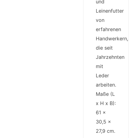
und
Leinenfutter
von
erfahrenen
Handwerkern,
die seit
Jahrzehnten
mit
Leder
arbeiten.
Maße (L
x H x B):
61 x
30,5 x
27,9 cm.