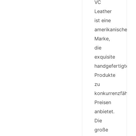
VC
Leather
ist eine
amerikanische
Marke,
die
exquisite
handgefertigte
Produkte
zu
konkurrenzfähige
Preisen
anbietet.
Die
große