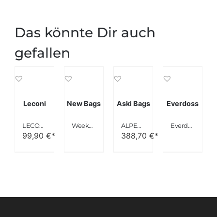
Das könnte Dir auch
gefallen
Leconi
New Bags
Aski Bags
Everdoss
LECONI Weekender Leder unisex
Weekender Handgepäck leicht Boardgepäck Schwarz
ALPENLEDER® Weekender “ALABAMA” | Echtes Büffel-Leder | Handgefertigte Reisetasche für Herren und Damen in Braun XL
Everdoss Herren Weekender PU Leder
99,90
€*
388,70
€*