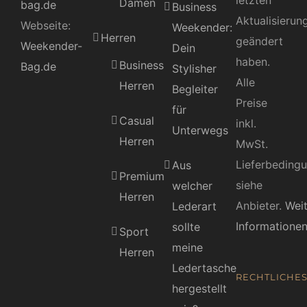
letzten
Damen
bag.de
Business
Aktualisierun
Webseite:
Weekender:
Herren
geändert
Weekender-
Dein
haben.
Business
Bag.de
Stylisher
Alle
Herren
Begleiter
Preise
für
Casual
inkl.
Unterwegs
Herren
MwSt.
Lieferbeding
Aus
Premium
siehe
welcher
Herren
Anbieter.
Wei
Lederart
Informatione
sollte
Sport
meine
Herren
Ledertasche
RECHTLICHE
hergestellt