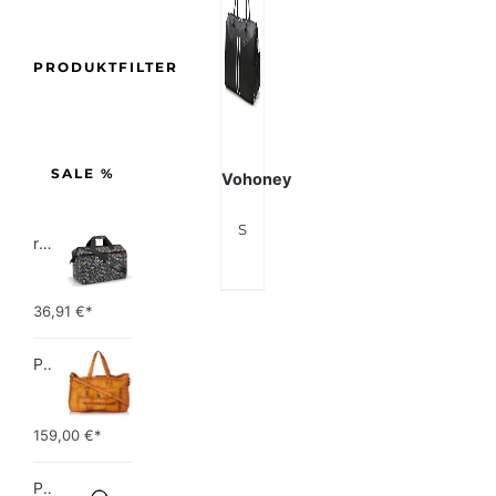
PRODUKTFILTER
SALE %
Vohoney
Sporttasche Reisetasche Weekender Schwimmtasche Schultertaschen Tasche für Sport Fitness Gym Travel Bag Duffel Bag mit Schuhfach
reisenthel allrounder L pocket  Vielseitige Doktortasche für Reise, Arbeit und Freizeit  Mit praktischer Trolley…
36,91
€*
PIECES TOTALLY ROYAL LEATHER TRAVEL BAG 17055349 Damen Umhängetaschen ,1 Groesse (51 x 33 x 14,5 cm)
159,00
€*
Picard Unisex-Erwachsene Buddy Gepäck- Handgepäck