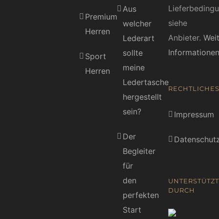
Lieferbeding
Aus
Premium
siehe
welcher
Herren
Anbieter.
Wei
Lederart
Informatione
sollte
Sport
meine
Herren
Ledertasche
RECHTLICHE
hergestellt
sein?
Impressum
Der
Datenschutz
Begleiter
für
den
UNTERSTÜTZT
DURCH
perfekten
Start