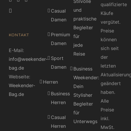
Stilvolle
qualifizierte
und
Casual
Käufe
praktische
Damen
vergütet.
Begleiter
Preise
Premium
KONTAKT
für
können
Damen
jede
sich seit
E-Mail:
Reise
der
Sport
info@weekender-
letzten
Damen
bag.de
Business
Aktualisierun
Webseite:
Weekender:
Herren
geändert
Weekender-
Dein
haben.
Business
Bag.de
Stylisher
Alle
Herren
Begleiter
Preise
für
Casual
inkl.
Unterwegs
Herren
MwSt.