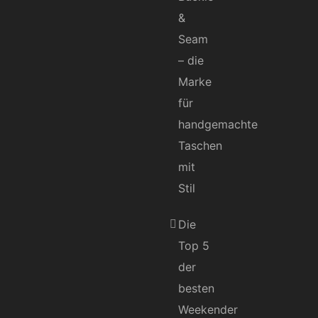
&
Seam
– die
Marke
für
handgemachte
Taschen
mit
Stil
Die
Top 5
der
besten
Weekender