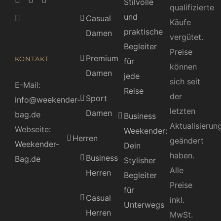
Stilvolle
qualifizierte
und
Casual
Käufe
praktische
Damen
vergütet.
Begleiter
Preise
Premium
KONTAKT
für
können
Damen
jede
sich seit
E-Mail:
Reise
der
Sport
info@weekender-
letzten
Damen
bag.de
Business
Aktualisierun
Webseite:
Weekender:
Herren
geändert
Weekender-
Dein
haben.
Business
Bag.de
Stylisher
Alle
Herren
Begleiter
Preise
für
Casual
inkl.
Unterwegs
Herren
MwSt.