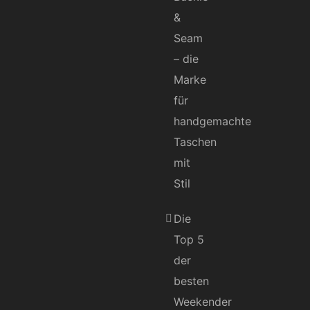
&
Seam
– die
Marke
für
handgemachte
Taschen
mit
Stil
Die
Top 5
der
besten
Weekender