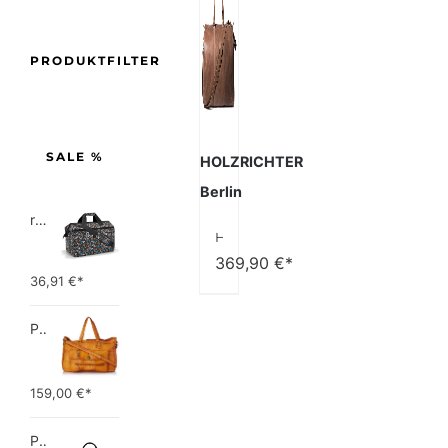
PRODUKTFILTER
SALE %
HOLZRICHTER
Berlin
reisenthel allrounder L pocket  Vielseitige Doktortasche für Reise, Arbeit und Freizeit  Mit praktischer Trolley…
HOLZRICHTER Berlin No 8-2 (L) – Premium Weekender Reisetasche, Sporttasche & Handgepäck aus Leder – Camel-braun
369,90
€*
36,91
€*
PIECES TOTALLY ROYAL LEATHER TRAVEL BAG 17055349 Damen Umhängetaschen ,1 Groesse (51 x 33 x 14,5 cm)
159,00
€*
Picard Unisex-Erwachsene Buddy Gepäck- Handgepäck