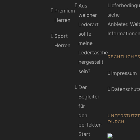
Lieferbeding
Aus
Premium
siehe
welcher
Herren
Anbieter.
Wei
Lederart
Informatione
sollte
Sport
meine
Herren
Ledertasche
RECHTLICHE
hergestellt
sein?
Impressum
Der
Datenschutz
Begleiter
für
den
UNTERSTÜTZT
DURCH
perfekten
Start