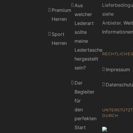
Lieferbeding
Aus
Premium
siehe
welcher
Herren
Anbieter.
Wei
Lederart
Informatione
sollte
Sport
meine
Herren
Ledertasche
RECHTLICHE
hergestellt
sein?
Impressum
Der
Datenschutz
Begleiter
für
den
UNTERSTÜTZT
DURCH
perfekten
Start