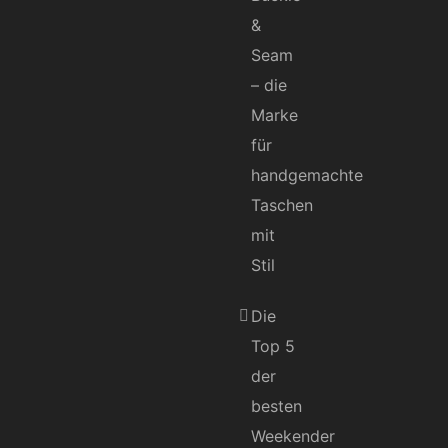
&
Seam
– die
Marke
für
handgemachte
Taschen
mit
Stil
Die
Top 5
der
besten
Weekender