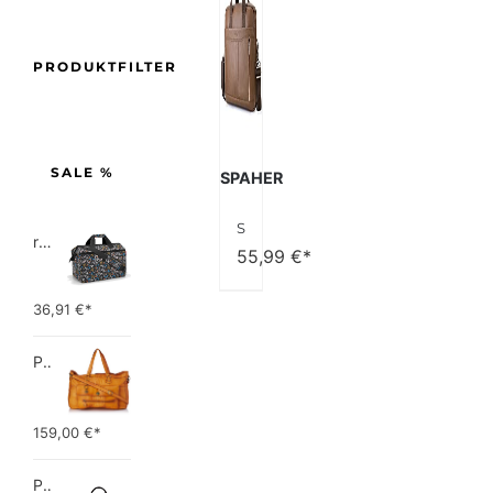
PRODUKTFILTER
SALE %
SPAHER
SPAHER Laptoptasche 14/15.6 Zoll Aktentasche Herren Business Tasche Arbeitstasche Herren Echtleder Tasche Herren Umhängetasche Schultertasche Messenger Bag Männer Geschenk für Männer
reisenthel allrounder L pocket  Vielseitige Doktortasche für Reise, Arbeit und Freizeit  Mit praktischer Trolley…
55,99
€*
36,91
€*
PIECES TOTALLY ROYAL LEATHER TRAVEL BAG 17055349 Damen Umhängetaschen ,1 Groesse (51 x 33 x 14,5 cm)
159,00
€*
Picard Unisex-Erwachsene Buddy Gepäck- Handgepäck