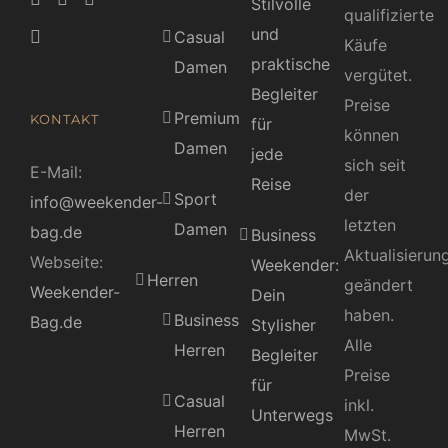
Stilvolle
qualifizierte
und
Casual
Käufe
praktische
Damen
vergütet.
Begleiter
Preise
Premium
KONTAKT
für
können
Damen
jede
sich seit
E-Mail:
Reise
der
Sport
info@weekender-
letzten
Damen
bag.de
Business
Aktualisierun
Webseite:
Weekender:
Herren
geändert
Weekender-
Dein
haben.
Business
Bag.de
Stylisher
Alle
Herren
Begleiter
Preise
für
Casual
inkl.
Unterwegs
Herren
MwSt.