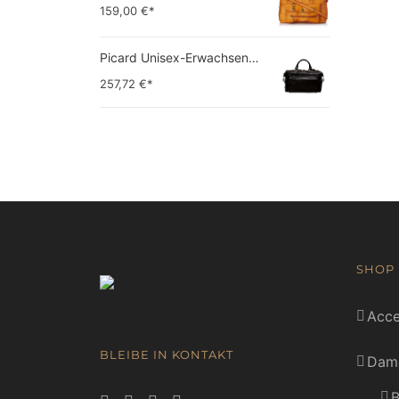
159,00
€*
Picard Unisex-Erwachsene Buddy Gepäck- Handgepäck
257,72
€*
SHOP
Acce
BLEIBE IN KONTAKT
Dam
B