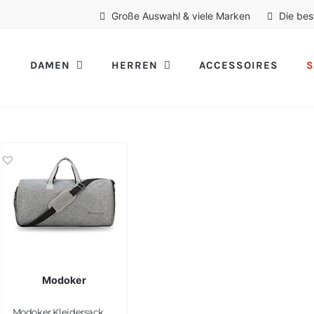
Große Auswahl & viele Marken
Die bes
DAMEN
HERREN
ACCESSOIRES
S
Modoker
Modoker Kleidersack Anzughülle für Männer Frauen, Anzugtasche für Reisen, Kleidertaschen Schuhbeutel – 2 in 1 Hängender Koffer Anzug Reisetaschen, Hochwertige Kleiderhülle für Anzug und Kleid