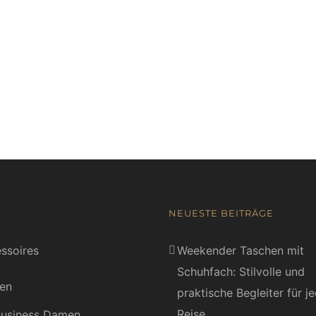
NEUESTE BEITRÄGE
ssoires
Weekender Taschen mit
Schuhfach: Stilvolle und
en
praktische Begleiter für j
Reise
usiness Damen