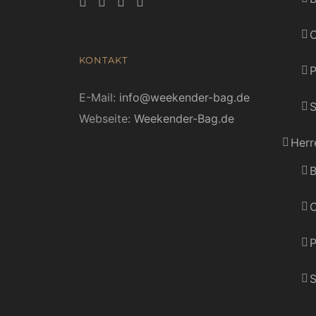
C
KONTAKT
E-Mail:
info@weekender-bag.de
S
Webseite:
Weekender-Bag.de
Herr
B
C
P
S