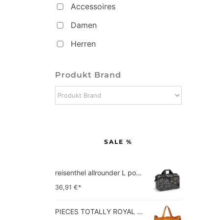
Accessoires
Damen
Herren
Produkt Brand
SALE %
reisenthel allrounder L pocket  Vielseitige Doktortasche für Reise, Arbeit und Freizeit  Mit praktischer Trolley…
36,91
€*
PIECES TOTALLY ROYAL LEATHER TRAVEL BAG 17055349 Damen Umhängetaschen ,1 Groesse (51 x 33 x 14,5 cm)