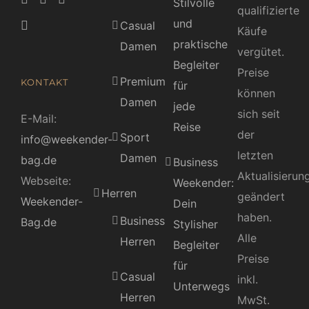
Stilvolle
qualifizierte
und
Casual
Käufe
praktische
Damen
vergütet.
Begleiter
Preise
Premium
KONTAKT
für
können
Damen
jede
sich seit
E-Mail:
Reise
der
Sport
info@weekender-
letzten
Damen
bag.de
Business
Aktualisierun
Webseite:
Weekender:
Herren
geändert
Weekender-
Dein
haben.
Business
Bag.de
Stylisher
Alle
Herren
Begleiter
Preise
für
Casual
inkl.
Unterwegs
Herren
MwSt.