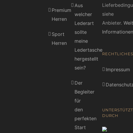
Lieferbeding
Aus
Premium
siehe
welcher
Herren
Anbieter.
Wei
Lederart
Informatione
sollte
Sport
meine
Herren
Ledertasche
RECHTLICHE
hergestellt
sein?
Impressum
Der
Datenschutz
Begleiter
für
den
UNTERSTÜTZT
DURCH
perfekten
Start