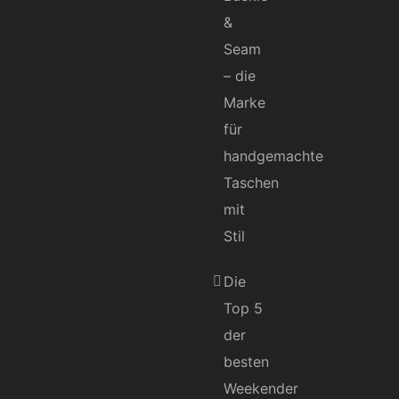
&
Seam
– die
Marke
für
handgemachte
Taschen
mit
Stil
Die
Top 5
der
besten
Weekender