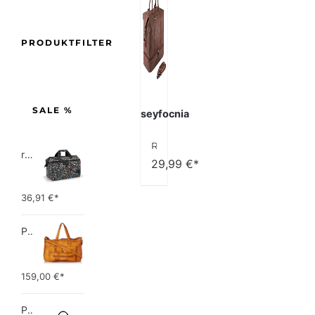
PRODUKTFILTER
SALE %
seyfocnia
Reisetasche für die Nacht, Segeltuch, Leder, übergroße Wochenendtasche, große Handgepäcktasche, Reisetasche für Damen und Herren
reisenthel allrounder L pocket  Vielseitige Doktortasche für Reise, Arbeit und Freizeit  Mit praktischer Trolley…
29,99
€*
36,91
€*
PIECES TOTALLY ROYAL LEATHER TRAVEL BAG 17055349 Damen Umhängetaschen ,1 Groesse (51 x 33 x 14,5 cm)
159,00
€*
Picard Unisex-Erwachsene Buddy Gepäck- Handgepäck