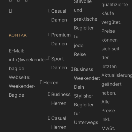
Stilvolle
qualifizierte
und
Casual
Käufe
praktische
Damen
vergütet.
Begleiter
Preise
Premium
KONTAKT
für
können
Damen
jede
sich seit
E-Mail:
Reise
der
Sport
info@weekender-
letzten
Damen
bag.de
Business
Aktualisierun
Webseite:
Weekender:
Herren
geändert
Weekender-
Dein
haben.
Business
Bag.de
Stylisher
Alle
Herren
Begleiter
Preise
für
Casual
inkl.
Unterwegs
Herren
MwSt.