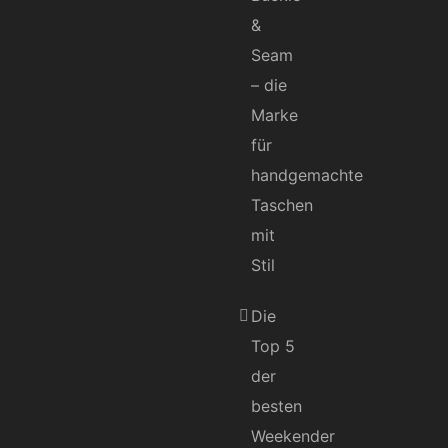
&
Seam
– die
Marke
für
handgemachte
Taschen
mit
Stil
Die
Top 5
der
besten
Weekender