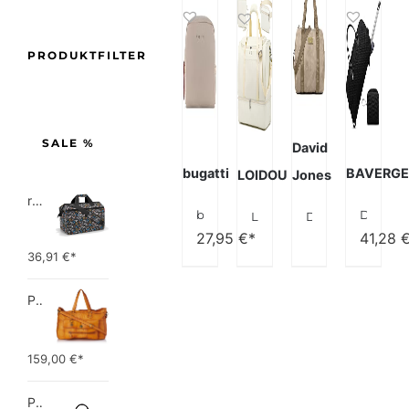
PRODUKTFILTER
SALE %
David
bugatti
BAVERG
LOIDOU
Jones
reisenthel allrounder L pocket  Vielseitige Doktortasche für Reise, Arbeit und Freizeit  Mit praktischer Trolley…
bugatti Ella Kulturbeutel, Kosmetiktasche, Toiletry Bag, Waschtasche, Waschbeutel, Toilettentasche
Duffle Bag für Reisen, Weekender Tasche mit Schuhfach, Carry On Overnight Bag für Frauen mit Kulturbeutel, Turnbeutel mit Nasstasche, Krankenhaustaschen für Arbeit und Lieferung
LOIDOU Groß Reisetasche Weekender Bag mit Schuhfach Handgepäck Tasche für Flugzeug Sporttasche Damen Herren Travel Duffel Bags für Reisen Gym Urlaub übernachtung with Bauchtasche & Kosmetiktasche
David Jones – Damen Herren Reisetasche Handgepäck Weekender – Duffle Travel Bag PU Leder – Sporttasche Fitness Gym Tasche – Große Kapazität Multifunktionale Schultertasche Umhängetasche
27,95
€*
41,28
36,91
€*
PIECES TOTALLY ROYAL LEATHER TRAVEL BAG 17055349 Damen Umhängetaschen ,1 Groesse (51 x 33 x 14,5 cm)
159,00
€*
Picard Unisex-Erwachsene Buddy Gepäck- Handgepäck