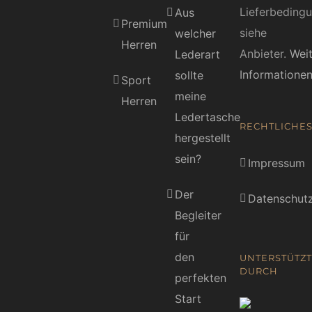
Lieferbeding
Aus
Premium
siehe
welcher
Herren
Anbieter.
Wei
Lederart
Informatione
sollte
Sport
meine
Herren
Ledertasche
RECHTLICHE
hergestellt
sein?
Impressum
Der
Datenschutz
Begleiter
für
den
UNTERSTÜTZT
DURCH
perfekten
Start