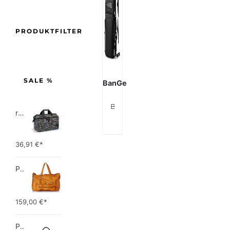
PRODUKTFILTER
SALE %
BanGe
BANGE Laptop-Rucksack für Herren, Geschäftsreisen, Rucksäcke mit USB-Ladeanschluss, Weekender Handgepäck-Rucksack, Schwarz All
reisenthel allrounder L pocket  Vielseitige Doktortasche für Reise, Arbeit und Freizeit  Mit praktischer Trolley…
36,91
€*
PIECES TOTALLY ROYAL LEATHER TRAVEL BAG 17055349 Damen Umhängetaschen ,1 Groesse (51 x 33 x 14,5 cm)
159,00
€*
Picard Unisex-Erwachsene Buddy Gepäck- Handgepäck