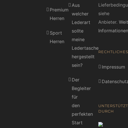
Lieferbeding
Aus
Premium
siehe
welcher
Herren
Anbieter.
Wei
Lederart
Informatione
sollte
Sport
meine
Herren
Ledertasche
RECHTLICHE
hergestellt
sein?
Impressum
Der
Datenschutz
Begleiter
für
den
UNTERSTÜTZT
DURCH
perfekten
Start