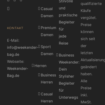
Stilvolle
qualifizierte
und
Casual
Käufe
praktische
Damen
vergütet.
Begleiter
Preise
Premium
KONTAKT
für
können
Damen
jede
sich seit
E-Mail:
Reise
der
Sport
info@weekender-
letzten
Damen
bag.de
Business
Aktualisierun
Webseite:
Weekender:
Herren
geändert
Weekender-
Dein
haben.
Business
Bag.de
Stylisher
Alle
Herren
Begleiter
Preise
für
Casual
inkl.
Unterwegs
Herren
MwSt.