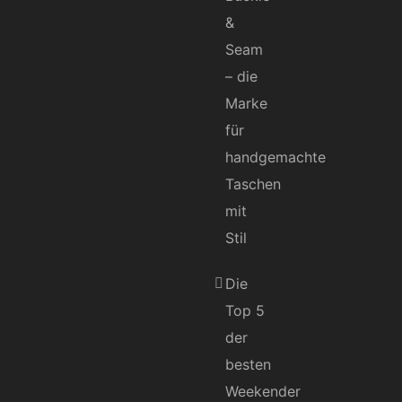
&
Seam
– die
Marke
für
handgemachte
Taschen
mit
Stil
Die
Top 5
der
besten
Weekender