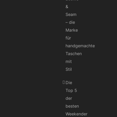
&
Seam
– die
Marke
für
handgemachte
Taschen
mit
Stil
Die
Top 5
der
besten
Weekender