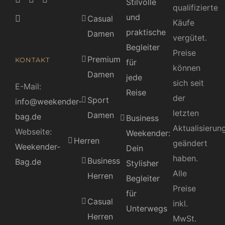
Stilvolle
qualifizierte
und
Casual
Käufe
praktische
Damen
vergütet.
Begleiter
Preise
Premium
KONTAKT
für
können
Damen
jede
sich seit
E-Mail:
Reise
der
Sport
info@weekender-
letzten
Damen
bag.de
Business
Aktualisierun
Webseite:
Weekender:
Herren
geändert
Weekender-
Dein
haben.
Business
Bag.de
Stylisher
Alle
Herren
Begleiter
Preise
für
Casual
inkl.
Unterwegs
Herren
MwSt.