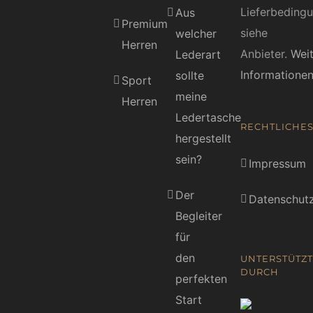
Lieferbeding
Aus
Premium
siehe
welcher
Herren
Anbieter.
Wei
Lederart
Informatione
sollte
Sport
meine
Herren
Ledertasche
RECHTLICHE
hergestellt
sein?
Impressum
Der
Datenschutz
Begleiter
für
den
UNTERSTÜTZT
DURCH
perfekten
Start