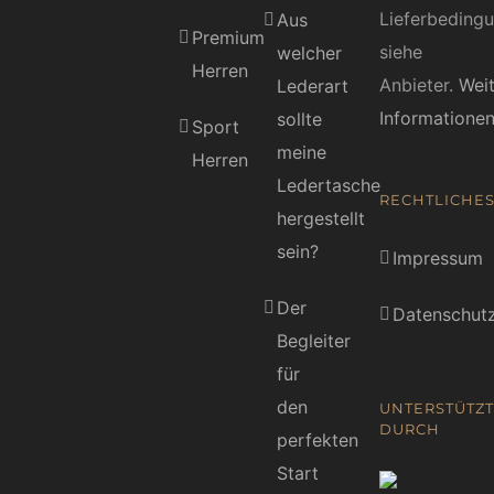
Lieferbeding
Aus
Premium
siehe
welcher
Herren
Anbieter.
Wei
Lederart
Informatione
sollte
Sport
meine
Herren
Ledertasche
RECHTLICHE
hergestellt
sein?
Impressum
Der
Datenschutz
Begleiter
für
den
UNTERSTÜTZT
DURCH
perfekten
Start