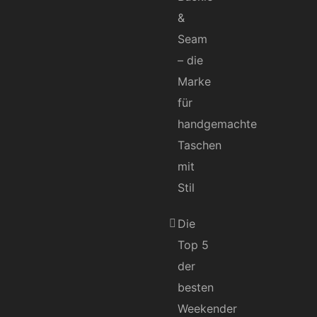
&
Seam
– die
Marke
für
handgemachte
Taschen
mit
Stil
Die
Top 5
der
besten
Weekender