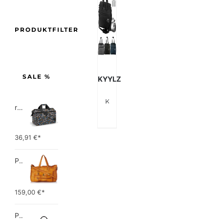
PRODUKTFILTER
SALE %
KYYLZ
KYYLZ Sporttasche für Damen und Herren,Reisetasche mit Schuhfach & Nassfach
reisenthel allrounder L pocket  Vielseitige Doktortasche für Reise, Arbeit und Freizeit  Mit praktischer Trolley…
36,91
€*
PIECES TOTALLY ROYAL LEATHER TRAVEL BAG 17055349 Damen Umhängetaschen ,1 Groesse (51 x 33 x 14,5 cm)
159,00
€*
Picard Unisex-Erwachsene Buddy Gepäck- Handgepäck