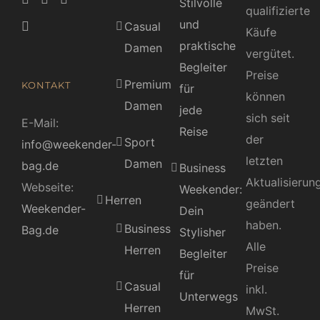
Stilvolle
qualifizierte
und
Casual
Käufe
praktische
Damen
vergütet.
Begleiter
Preise
Premium
KONTAKT
für
können
Damen
jede
sich seit
E-Mail:
Reise
der
Sport
info@weekender-
letzten
Damen
bag.de
Business
Aktualisierun
Webseite:
Weekender:
Herren
geändert
Weekender-
Dein
haben.
Business
Bag.de
Stylisher
Alle
Herren
Begleiter
Preise
für
Casual
inkl.
Unterwegs
Herren
MwSt.