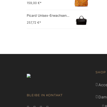
159,00
€*
Picard Unisex-Erwachsene Buddy Gepäck- Handgepäck
257,72
€*
SHOP
Acce
BLEIBE IN KONTAKT
Dam
B