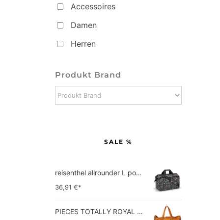
Accessoires
Damen
Herren
Produkt Brand
SALE %
reisenthel allrounder L pocket  Vielseitige Doktortasche für Reise, Arbeit und Freizeit  Mit praktischer Trolley…
36,91
€*
PIECES TOTALLY ROYAL LEATHER TRAVEL BAG 17055349 Damen Umhängetaschen ,1 Groesse (51 x 33 x 14,5 cm)