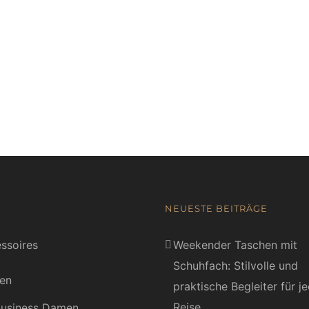
NEUESTE BEITRÄGE
ssoires
Weekender Taschen mit
Schuhfach: Stilvolle und
en
praktische Begleiter für j
Reise
usiness Damen