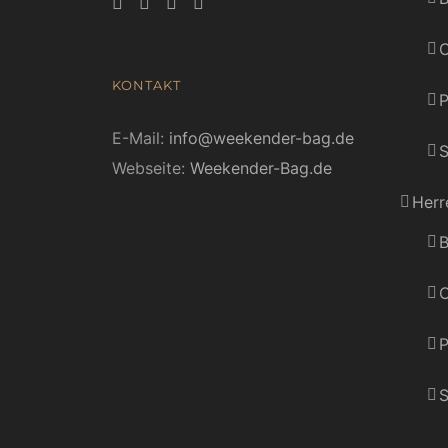
C
KONTAKT
E-Mail:
info@weekender-bag.de
S
Webseite:
Weekender-Bag.de
Herr
B
C
P
S