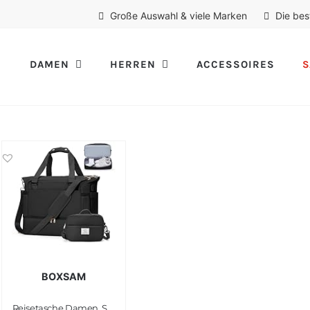
Große Auswahl & viele Marken
Die bes
DAMEN
HERREN
ACCESSOIRES
S
BOXSAM
Reisetasche Damen, Sporttasche Handgepäck Tasche Weekender Bag Mit Trolleyhülle, Wasserdicht Travel Bag Duffle Bag Fitnesstasche Trainingstasche Frauen Kliniktasche für Reise Gym