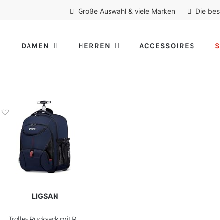
Große Auswahl & viele Marken
Die bes
DAMEN
HERREN
ACCESSOIRES
S
LIGSAN
Trolley Rucksack mit Rollen Laptop Reiserucksack für Erwachsene Schulranzen mit Rollen Business Trolley Laptoptasche