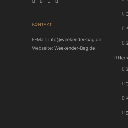
C
KONTAKT
E-Mail:
info@weekender-bag.de
S
Webseite:
Weekender-Bag.de
Herr
B
C
P
S