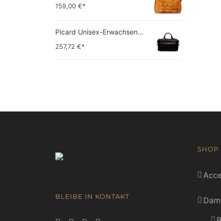
159,00
€*
Picard Unisex-Erwachsene Buddy Gepäck- Handgepäck
257,72
€*
SHOP
Acce
BLEIBE IN KONTAKT
Dam
B