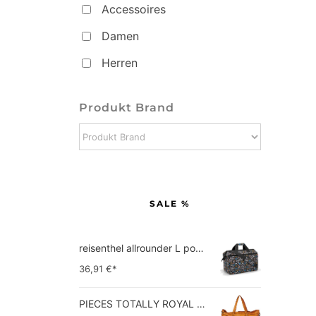
Accessoires
Damen
Herren
Produkt Brand
SALE %
reisenthel allrounder L pocket  Vielseitige Doktortasche für Reise, Arbeit und Freizeit  Mit praktischer Trolley…
36,91
€*
PIECES TOTALLY ROYAL LEATHER TRAVEL BAG 17055349 Damen Umhängetaschen ,1 Groesse (51 x 33 x 14,5 cm)