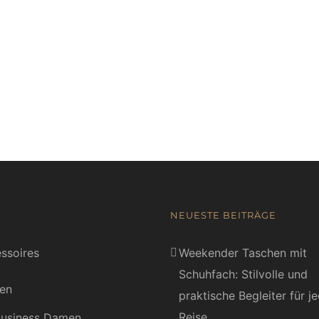
NEUESTE BEITRÄGE
ssoires
Weekender Taschen mit
Schuhfach: Stilvolle und
en
praktische Begleiter für j
Reise
usiness Damen