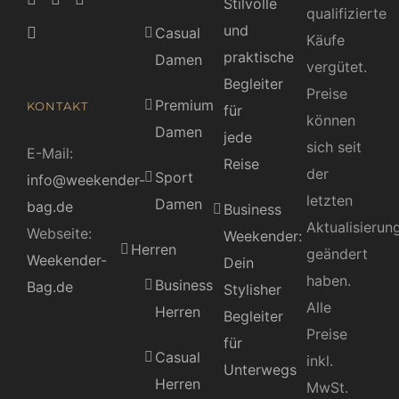
Stilvolle
qualifizierte
und
Casual
Käufe
praktische
Damen
vergütet.
Begleiter
Preise
Premium
KONTAKT
für
können
Damen
jede
sich seit
E-Mail:
Reise
der
Sport
info@weekender-
letzten
Damen
bag.de
Business
Aktualisierun
Webseite:
Weekender:
Herren
geändert
Weekender-
Dein
haben.
Business
Bag.de
Stylisher
Alle
Herren
Begleiter
Preise
für
Casual
inkl.
Unterwegs
Herren
MwSt.