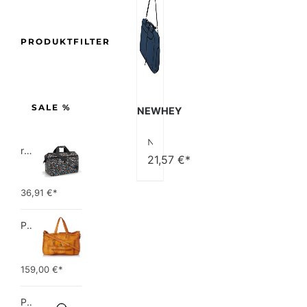
PRODUKTFILTER
SALE %
NEWHEY
NEWHEY Reisetasche Groß 40L 65L 80L 100L 120L Faltbare Reisetaschen Leichte Sporttasche für männer mit Schuhfach für Weekender Herren Damen Duffel Taschen Schwarz
reisenthel allrounder L pocket  Vielseitige Doktortasche für Reise, Arbeit und Freizeit  Mit praktischer Trolley…
21,57
€*
36,91
€*
PIECES TOTALLY ROYAL LEATHER TRAVEL BAG 17055349 Damen Umhängetaschen ,1 Groesse (51 x 33 x 14,5 cm)
159,00
€*
Picard Unisex-Erwachsene Buddy Gepäck- Handgepäck