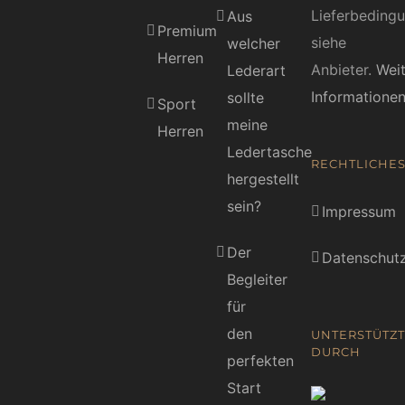
Lieferbeding
Aus
Premium
siehe
welcher
Herren
Anbieter.
Wei
Lederart
Informatione
sollte
Sport
meine
Herren
Ledertasche
RECHTLICHE
hergestellt
sein?
Impressum
Der
Datenschutz
Begleiter
für
den
UNTERSTÜTZT
DURCH
perfekten
Start