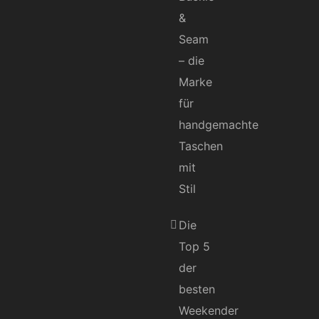
&
Seam
– die
Marke
für
handgemachte
Taschen
mit
Stil
Die
Top 5
der
besten
Weekender