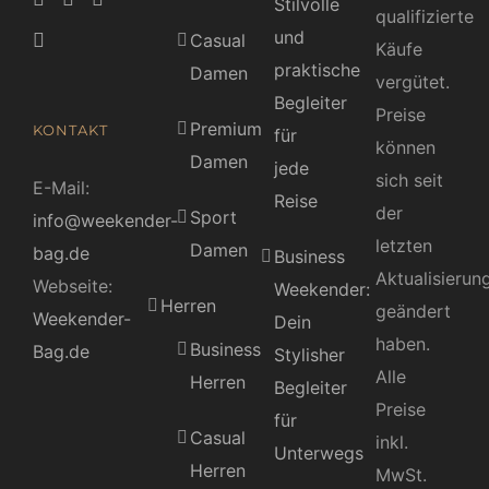
Stilvolle
qualifizierte
und
Casual
Käufe
praktische
Damen
vergütet.
Begleiter
Preise
Premium
KONTAKT
für
können
Damen
jede
sich seit
E-Mail:
Reise
der
Sport
info@weekender-
letzten
Damen
bag.de
Business
Aktualisierun
Webseite:
Weekender:
Herren
geändert
Weekender-
Dein
haben.
Business
Bag.de
Stylisher
Alle
Herren
Begleiter
Preise
für
Casual
inkl.
Unterwegs
Herren
MwSt.