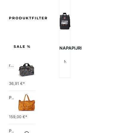
PRODUKTFILTER
SALE %
NAPAPIJRI
Napapijri Unisex-Erwachsene Bering 1 Umhängetasche (2er Pack)
reisenthel allrounder L pocket  Vielseitige Doktortasche für Reise, Arbeit und Freizeit  Mit praktischer Trolley…
36,91
€*
PIECES TOTALLY ROYAL LEATHER TRAVEL BAG 17055349 Damen Umhängetaschen ,1 Groesse (51 x 33 x 14,5 cm)
159,00
€*
Picard Unisex-Erwachsene Buddy Gepäck- Handgepäck