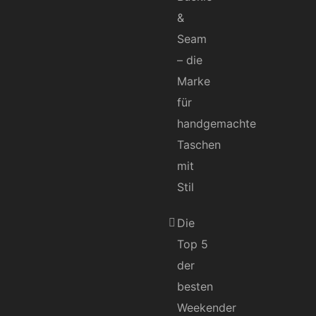
&
Seam
– die
Marke
für
handgemachte
Taschen
mit
Stil
Die
Top 5
der
besten
Weekender