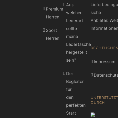
Lieferbeding
Aus
Premium
siehe
welcher
Herren
Anbieter.
Wei
Lederart
Informatione
sollte
Sport
meine
Herren
Ledertasche
RECHTLICHE
hergestellt
sein?
Impressum
Der
Datenschutz
Begleiter
für
den
UNTERSTÜTZT
DURCH
perfekten
Start