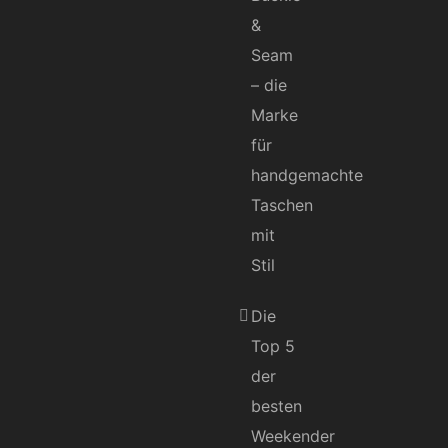
&
Seam
– die
Marke
für
handgemachte
Taschen
mit
Stil
Die
Top 5
der
besten
Weekender