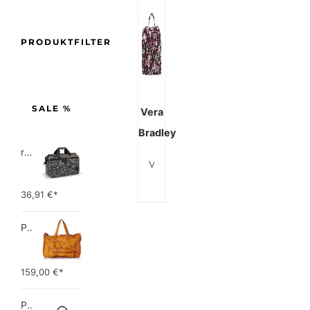
PRODUKTFILTER
SALE %
Vera
Bradley
reisenthel allrounder L pocket  Vielseitige Doktortasche für Reise, Arbeit und Freizeit  Mit praktischer Trolley…
Vera Bradley Signature Damen-Reisetasche, Baumwolle, kompakt
36,91
€*
PIECES TOTALLY ROYAL LEATHER TRAVEL BAG 17055349 Damen Umhängetaschen ,1 Groesse (51 x 33 x 14,5 cm)
159,00
€*
Picard Unisex-Erwachsene Buddy Gepäck- Handgepäck