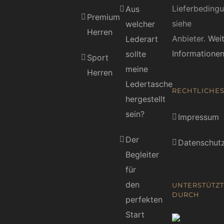
Lieferbeding
Aus
Premium
siehe
welcher
Herren
Anbieter.
Wei
Lederart
Informatione
sollte
Sport
meine
Herren
Ledertasche
RECHTLICHE
hergestellt
sein?
Impressum
Der
Datenschutz
Begleiter
für
den
UNTERSTÜTZT
DURCH
perfekten
Start