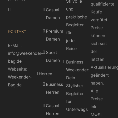
Stilvolle
qualifizierte
und
Casual
Käufe
praktische
Damen
vergütet.
Begleiter
Preise
Premium
KONTAKT
für
können
Damen
jede
sich seit
E-Mail:
Reise
der
Sport
info@weekender-
letzten
Damen
bag.de
Business
Aktualisierun
Webseite:
Weekender:
Herren
geändert
Weekender-
Dein
haben.
Business
Bag.de
Stylisher
Alle
Herren
Begleiter
Preise
für
Casual
inkl.
Unterwegs
Herren
MwSt.