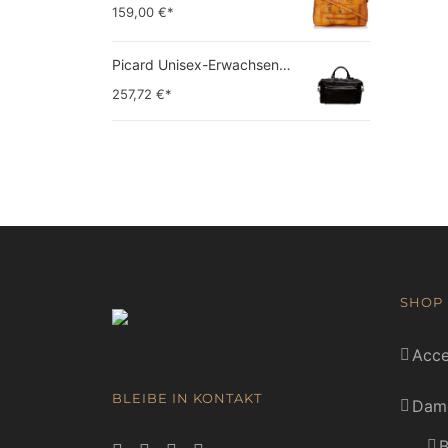
159,00
€*
Picard Unisex-Erwachsene Buddy Gepäck- Handgepäck
257,72
€*
SHOP
Acce
BLEIBE IN KONTAKT
Dam
B