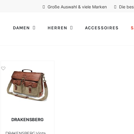
Große Auswahl & viele Marken
Die bes
DAMEN
HERREN
ACCESSOIRES
S
DRAKENSBERG
DRAKENSBERG Vintage Umhängetasche und Schultertasche aus Canvas und Leder für Damen und Herren