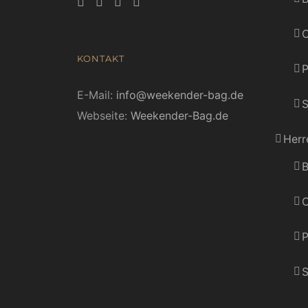
C
KONTAKT
E-Mail:
info@weekender-bag.de
S
Webseite:
Weekender-Bag.de
Herr
B
C
P
S