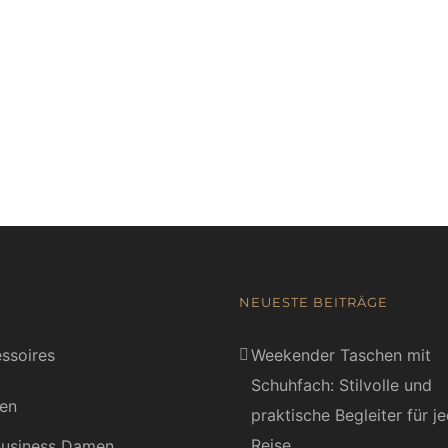
NEUESTE BEITRÄGE
ssoires
Weekender Taschen mit
Schuhfach: Stilvolle und
en
praktische Begleiter für j
Reise
usiness Damen