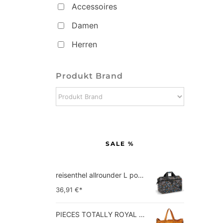
Accessoires
Damen
Herren
Produkt Brand
SALE %
reisenthel allrounder L pocket  Vielseitige Doktortasche für Reise, Arbeit und Freizeit  Mit praktischer Trolley…
36,91
€*
PIECES TOTALLY ROYAL LEATHER TRAVEL BAG 17055349 Damen Umhängetaschen ,1 Groesse (51 x 33 x 14,5 cm)