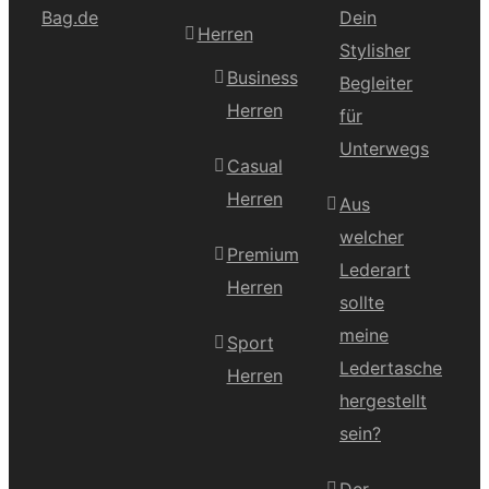
Bag.de
Dein
Herren
Stylisher
Business
Begleiter
Herren
für
Unterwegs
Casual
Herren
Aus
welcher
Premium
Lederart
Herren
sollte
meine
Sport
Ledertasche
Herren
hergestellt
sein?
Der