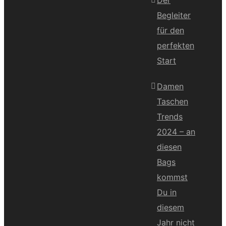
Begleiter
für den
perfekten
Start
Damen
Taschen
Trends
2024 – an
diesen
Bags
kommst
Du in
diesem
Jahr nicht