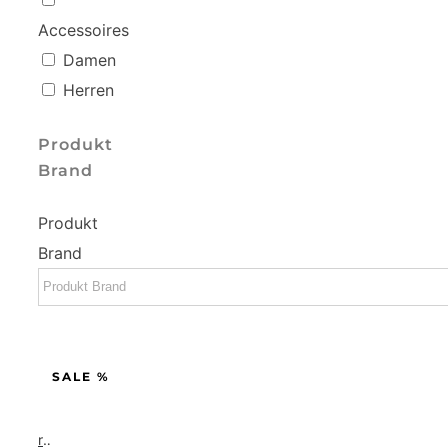
Accessoires
Damen
Herren
Produkt
Brand
Produkt
Brand
SALE %
reisenthel allrounder L pocket  Vielseitige Doktortasche für Reise, Arbeit und Freizeit  Mit praktischer Trolley…