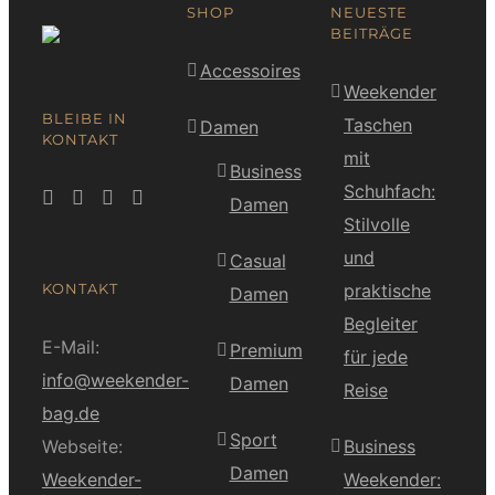
SHOP
NEUESTE
BEITRÄGE
Accessoires
Weekender
BLEIBE IN
Taschen
Damen
KONTAKT
mit
Business
Schuhfach:
Damen
Stilvolle
und
Casual
KONTAKT
praktische
Damen
Begleiter
E-Mail:
Premium
für jede
info@weekender-
Damen
Reise
bag.de
Sport
Webseite:
Business
Damen
Weekender-
Weekender: