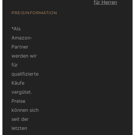
für Herren
PREISINFORMATION
*Als
Amazon-
Partner
werden wir
für
qualifizierte
Käufe
vergütet.
Preise
können sich
seit der
letzten