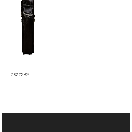
257,72
€*