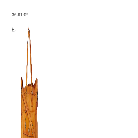
36,91
€*
PIECES TOTALLY ROYAL LEATHER TRAVEL BAG 17055349 Damen Umhängetaschen ,1 Groesse (51 x 33 x 14,5 cm)