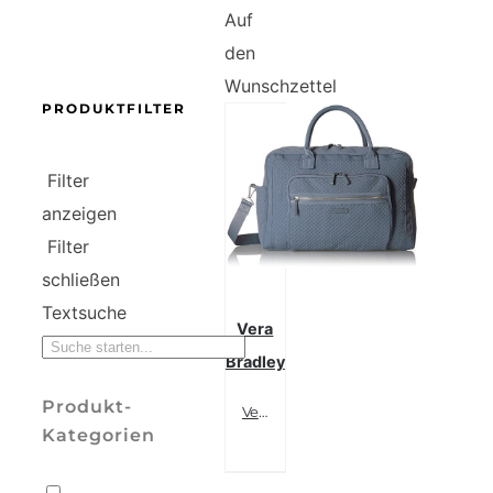
Auf
den
Wunschzettel
PRODUKTFILTER
Filter
anzeigen
Filter
schließen
Textsuche
Vera
Bradley
Produkt-
Vera Bradley Mikrofaser-Wochenendtasche
Kategorien