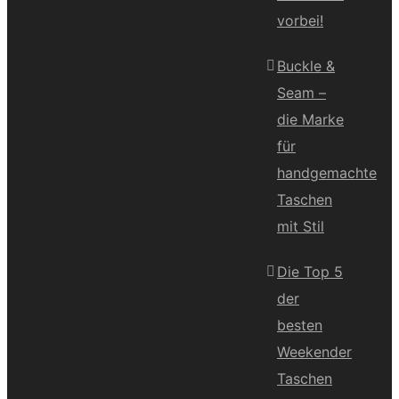
vorbei!
Buckle &
Seam –
die Marke
für
handgemachte
Taschen
mit Stil
Die Top 5
der
besten
Weekender
Taschen