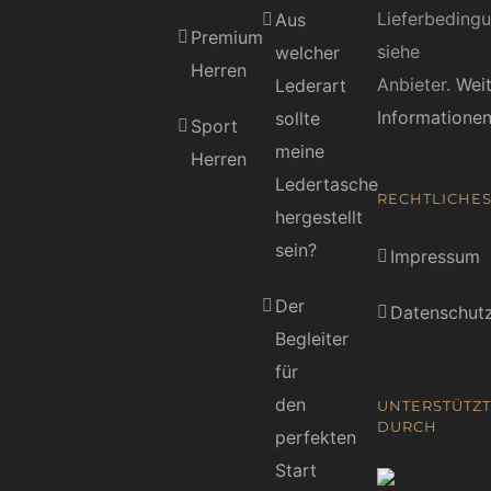
Lieferbeding
Aus
Premium
siehe
welcher
Herren
Anbieter.
Wei
Lederart
Informatione
sollte
Sport
meine
Herren
Ledertasche
RECHTLICHE
hergestellt
sein?
Impressum
Der
Datenschutz
Begleiter
für
den
UNTERSTÜTZT
DURCH
perfekten
Start