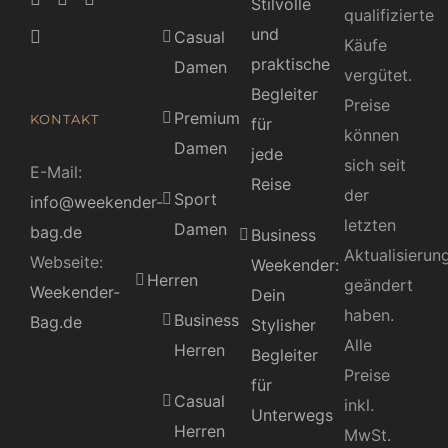
Stilvolle
qualifizierte
und
Casual
Käufe
praktische
Damen
vergütet.
Begleiter
Preise
Premium
KONTAKT
für
können
Damen
jede
sich seit
E-Mail:
Reise
der
Sport
info@weekender-
letzten
Damen
bag.de
Business
Aktualisierun
Webseite:
Weekender:
Herren
geändert
Weekender-
Dein
haben.
Business
Bag.de
Stylisher
Alle
Herren
Begleiter
Preise
für
Casual
inkl.
Unterwegs
Herren
MwSt.