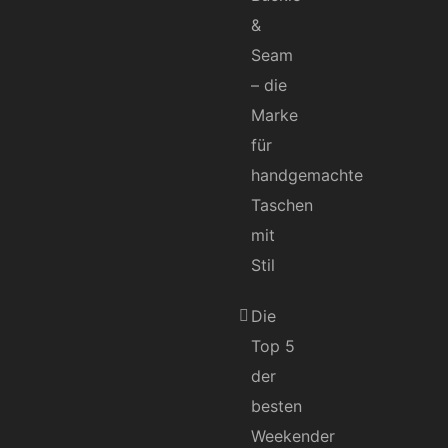
&
Seam
– die
Marke
für
handgemachte
Taschen
mit
Stil
Die
Top 5
der
besten
Weekender