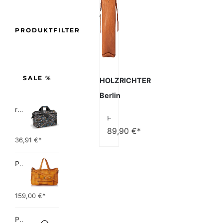
PRODUKTFILTER
SALE %
HOLZRICHTER
Berlin
reisenthel allrounder L pocket  Vielseitige Doktortasche für Reise, Arbeit und Freizeit  Mit praktischer Trolley…
HOLZRICHTER Berlin Kulturbeutel (M) – Premium Kulturtasche aus Leder
89,90
€*
36,91
€*
PIECES TOTALLY ROYAL LEATHER TRAVEL BAG 17055349 Damen Umhängetaschen ,1 Groesse (51 x 33 x 14,5 cm)
159,00
€*
Picard Unisex-Erwachsene Buddy Gepäck- Handgepäck