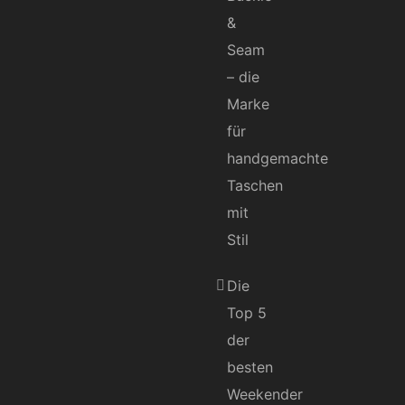
&
Seam
– die
Marke
für
handgemachte
Taschen
mit
Stil
Die
Top 5
der
besten
Weekender