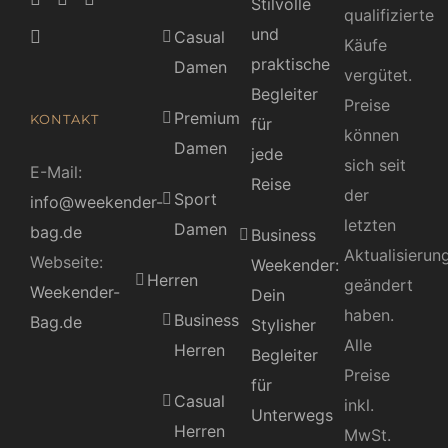
Stilvolle
qualifizierte
und
Casual
Käufe
praktische
Damen
vergütet.
Begleiter
Preise
Premium
KONTAKT
für
können
Damen
jede
sich seit
E-Mail:
Reise
der
Sport
info@weekender-
letzten
Damen
bag.de
Business
Aktualisierun
Webseite:
Weekender:
Herren
geändert
Weekender-
Dein
haben.
Business
Bag.de
Stylisher
Alle
Herren
Begleiter
Preise
für
Casual
inkl.
Unterwegs
Herren
MwSt.