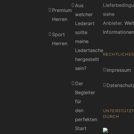
Lieferbeding
Aus
Premium
siehe
welcher
Herren
Anbieter.
Wei
Lederart
Informatione
sollte
Sport
meine
Herren
Ledertasche
RECHTLICHE
hergestellt
sein?
Impressum
Der
Datenschutz
Begleiter
für
den
UNTERSTÜTZT
DURCH
perfekten
Start