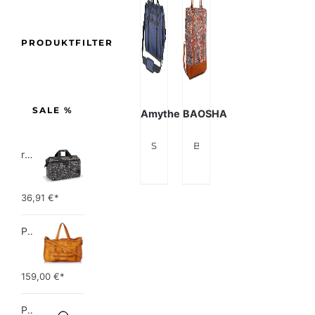
PRODUKTFILTER
SALE %
Amythe
BAOSHA
Sporttasche Damen, Amythe Faltbare Reisetasche Weekender 38L,Gym Bag mit Schuhfach Damen Schwimmtasche
BAOSHA Damen Carry-on Reisetasche Frauen Reise Duffel Weekender Tasche Segeltuch Wochenende über Nacht Handgepäck HB-28…
reisenthel allrounder L pocket  Vielseitige Doktortasche für Reise, Arbeit und Freizeit  Mit praktischer Trolley…
36,91
€*
PIECES TOTALLY ROYAL LEATHER TRAVEL BAG 17055349 Damen Umhängetaschen ,1 Groesse (51 x 33 x 14,5 cm)
159,00
€*
Picard Unisex-Erwachsene Buddy Gepäck- Handgepäck