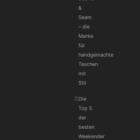
&
Seam
– die
Marke
für
handgemachte
Taschen
mit
Stil
Die
Top 5
der
besten
Weekender