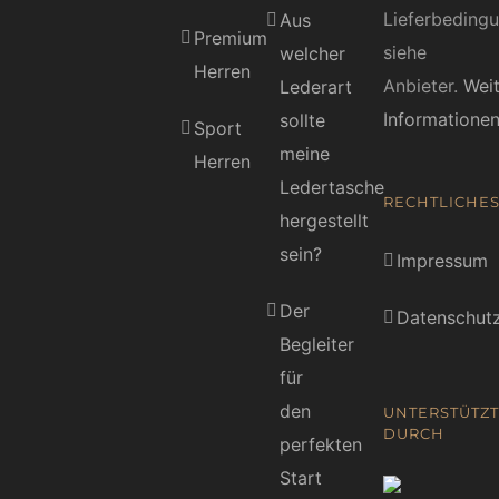
Lieferbeding
Aus
Premium
siehe
welcher
Herren
Anbieter.
Wei
Lederart
Informatione
sollte
Sport
meine
Herren
Ledertasche
RECHTLICHE
hergestellt
sein?
Impressum
Der
Datenschutz
Begleiter
für
den
UNTERSTÜTZT
DURCH
perfekten
Start