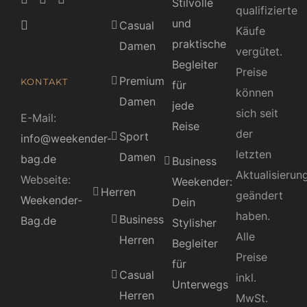
Stilvolle
qualifizierte
und
Casual
Käufe
praktische
Damen
vergütet.
Begleiter
Preise
Premium
KONTAKT
für
können
Damen
jede
sich seit
E-Mail:
Reise
der
Sport
info@weekender-
letzten
Damen
bag.de
Business
Aktualisierun
Webseite:
Weekender:
Herren
geändert
Weekender-
Dein
haben.
Business
Bag.de
Stylisher
Alle
Herren
Begleiter
Preise
für
Casual
inkl.
Unterwegs
Herren
MwSt.