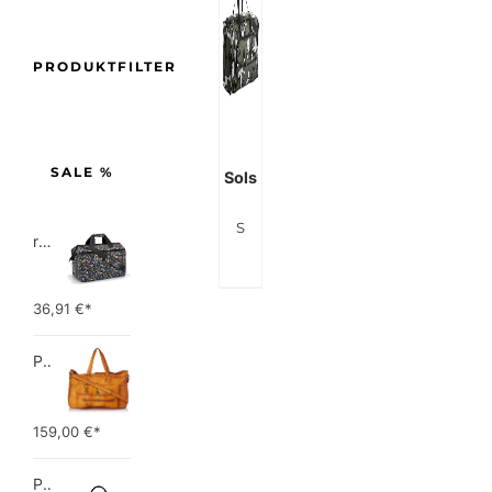
PRODUKTFILTER
SALE %
Sols
Sols Weekend Reisetasche/Sporttasche
reisenthel allrounder L pocket  Vielseitige Doktortasche für Reise, Arbeit und Freizeit  Mit praktischer Trolley…
36,91
€*
PIECES TOTALLY ROYAL LEATHER TRAVEL BAG 17055349 Damen Umhängetaschen ,1 Groesse (51 x 33 x 14,5 cm)
159,00
€*
Picard Unisex-Erwachsene Buddy Gepäck- Handgepäck