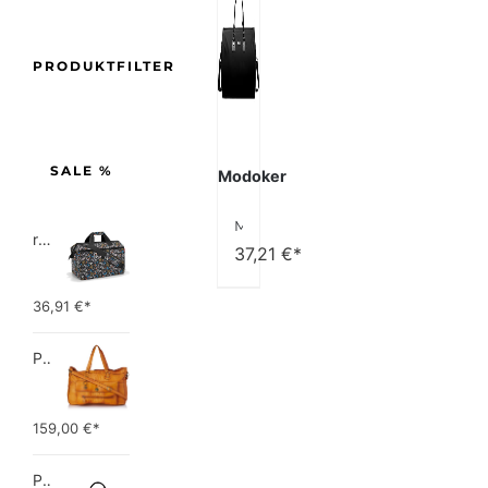
PRODUKTFILTER
SALE %
Modoker
Modoker Wandelbare Kleidersäcke für Reisen, Handgepäck für Damen und Herren, Weekender – 2 in 1 hängender Koffer, Anzug, Reisetaschen
reisenthel allrounder L pocket  Vielseitige Doktortasche für Reise, Arbeit und Freizeit  Mit praktischer Trolley…
37,21
€*
36,91
€*
PIECES TOTALLY ROYAL LEATHER TRAVEL BAG 17055349 Damen Umhängetaschen ,1 Groesse (51 x 33 x 14,5 cm)
159,00
€*
Picard Unisex-Erwachsene Buddy Gepäck- Handgepäck