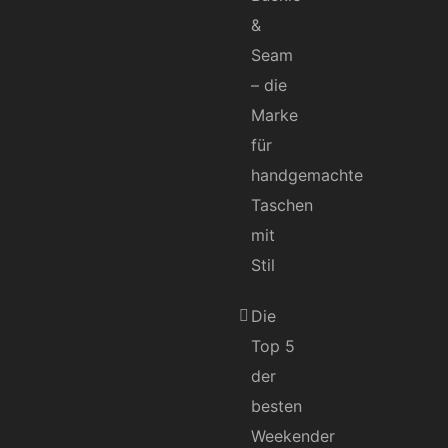
&
Seam
– die
Marke
für
handgemachte
Taschen
mit
Stil
Die
Top 5
der
besten
Weekender