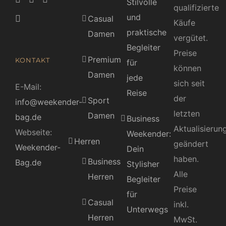
Stilvolle
qualifizierte
und
Casual
Käufe
praktische
Damen
vergütet.
Begleiter
Preise
Premium
KONTAKT
für
können
Damen
jede
sich seit
E-Mail:
Reise
der
Sport
info@weekender-
letzten
Damen
bag.de
Business
Aktualisierun
Webseite:
Weekender:
Herren
geändert
Weekender-
Dein
haben.
Business
Bag.de
Stylisher
Alle
Herren
Begleiter
Preise
für
Casual
inkl.
Unterwegs
Herren
MwSt.