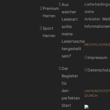
Lieferbeding
Aus
Premium
siehe
welcher
Herren
Anbieter.
Wei
Lederart
Informatione
sollte
Sport
meine
Herren
Ledertasche
RECHTLICHE
hergestellt
sein?
Impressum
Der
Datenschutz
Begleiter
für
den
UNTERSTÜTZT
DURCH
perfekten
Start