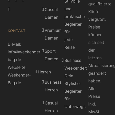
Stilvolle
qualifizierte
und
Casual
Käufe
praktische
Damen
vergütet.
Begleiter
Preise
Premium
KONTAKT
für
können
Damen
jede
sich seit
E-Mail:
Reise
der
Sport
info@weekender-
letzten
Damen
bag.de
Business
Aktualisierun
Webseite:
Weekender:
Herren
geändert
Weekender-
Dein
haben.
Business
Bag.de
Stylisher
Alle
Herren
Begleiter
Preise
für
Casual
inkl.
Unterwegs
Herren
MwSt.