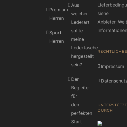
Lieferbeding
Aus
Premium
siehe
welcher
Herren
Anbieter.
Wei
Lederart
Informatione
sollte
Sport
meine
Herren
Ledertasche
RECHTLICHE
hergestellt
sein?
Impressum
Der
Datenschutz
Begleiter
für
den
UNTERSTÜTZT
DURCH
perfekten
Start