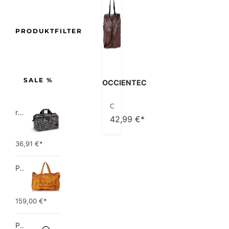
PRODUKTFILTER
SALE %
OCCIENTEC
OCCIENTEC Reisetaschen Herren PU Leder Wasserdicht Weekender Tasche Großen Kapazität Reisetasche Sporttasche Unisex Vintage Handgepäck Bag
reisenthel allrounder L pocket  Vielseitige Doktortasche für Reise, Arbeit und Freizeit  Mit praktischer Trolley…
42,99
€*
36,91
€*
PIECES TOTALLY ROYAL LEATHER TRAVEL BAG 17055349 Damen Umhängetaschen ,1 Groesse (51 x 33 x 14,5 cm)
159,00
€*
Picard Unisex-Erwachsene Buddy Gepäck- Handgepäck