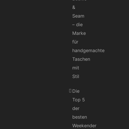
&
Seam
– die
Marke
für
handgemachte
Taschen
mit
Stil
Die
Top 5
der
besten
Weekender