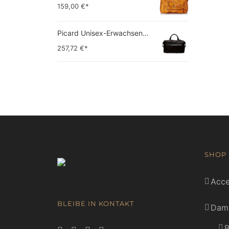
159,00
€*
Picard Unisex-Erwachsene Buddy Gepäck- Handgepäck
257,72
€*
SHOP
Acce
BLEIBE IN KONTAKT
Dam
B