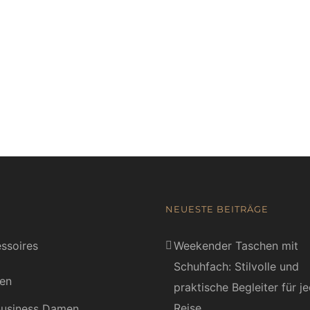
NEUESTE BEITRÄGE
ssoires
Weekender Taschen mit
Schuhfach: Stilvolle und
en
praktische Begleiter für j
Reise
usiness Damen