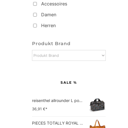
Accessoires
Damen
Herren
Produkt Brand
SALE %
reisenthel allrounder L pocket  Vielseitige Doktortasche für Reise, Arbeit und Freizeit  Mit praktischer Trolley…
36,91
€*
PIECES TOTALLY ROYAL LEATHER TRAVEL BAG 17055349 Damen Umhängetaschen ,1 Groesse (51 x 33 x 14,5 cm)