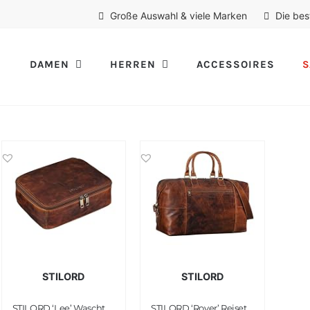
Große Auswahl & viele Marken
Die bes
DAMEN
HERREN
ACCESSOIRES
S
STILORD
STILORD
STILORD ‘Lee’ Waschtasche Leder Kulturtasche Groß Kulturbeutel für Männer und Damen Toilettentasche Kosmetiktasche für Reisen aus Echtem Vintage Leder
STILORD ‘Rover’ Reisetasche Leder groß Weekender Herren Damen XL Reisegepäck Overnight Duffle Bag echtes Rindsleder Vintage aufsteckbar