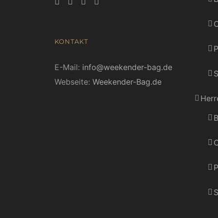
C
KONTAKT
E-Mail:
info@weekender-bag.de
S
Webseite:
Weekender-Bag.de
Herr
B
C
P
S