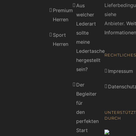
Lieferbeding
Aus
Premium
siehe
welcher
Herren
Anbieter.
Wei
Lederart
Informatione
sollte
Sport
meine
Herren
Ledertasche
RECHTLICHE
hergestellt
sein?
Impressum
Der
Datenschutz
Begleiter
für
den
UNTERSTÜTZT
DURCH
perfekten
Start