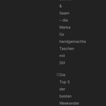
&
Seam
– die
Marke
für
handgemachte
Taschen
mit
Stil
Die
Top 5
der
besten
Weekender