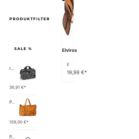
PRODUKTFILTER
SALE %
Elviros
Elviros Kulturbeutel Herren aus PU-Leder große Kulturtasche Damen wasserdichte Reise-Kulturtasche Waschtasche im Bade Kosmetiktasche mit einem Nass-Trockenbeutel
reisenthel allrounder L pocket  Vielseitige Doktortasche für Reise, Arbeit und Freizeit  Mit praktischer Trolley…
19,99
€*
36,91
€*
PIECES TOTALLY ROYAL LEATHER TRAVEL BAG 17055349 Damen Umhängetaschen ,1 Groesse (51 x 33 x 14,5 cm)
159,00
€*
Picard Unisex-Erwachsene Buddy Gepäck- Handgepäck