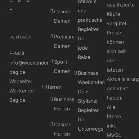
Stilvolle
qualifizierte
und
Casual
Käufe
praktische
Damen
vergütet.
Begleiter
Preise
Premium
KONTAKT
für
können
Damen
jede
sich seit
E-Mail:
Reise
der
Sport
info@weekender-
letzten
Damen
bag.de
Business
Aktualisierun
Webseite:
Weekender:
Herren
geändert
Weekender-
Dein
haben.
Business
Bag.de
Stylisher
Alle
Herren
Begleiter
Preise
für
Casual
inkl.
Unterwegs
Herren
MwSt.