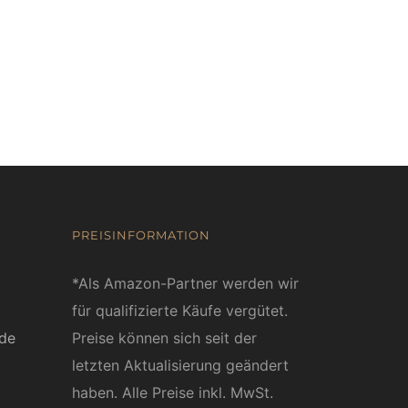
PREISINFORMATION
*Als Amazon-Partner werden wir
für qualifizierte Käufe vergütet.
ede
Preise können sich seit der
letzten Aktualisierung geändert
haben. Alle Preise inkl. MwSt.