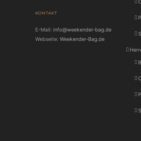
C
KONTAKT
E-Mail:
info@weekender-bag.de
S
Webseite:
Weekender-Bag.de
Herr
B
C
P
S