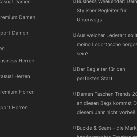
Business Weekender: Dein
asual Damen
Stylisher Begleiter für
Premium Damen
Unterwegs
port Damen
Aus welcher Lederart soll
meine Ledertasche herges
en
sein?
usiness Herren
Der Begleiter für den
asual Herren
perfekten Start
remium Herren
Damen Taschen Trends 2
an diesen Bags kommst D
port Herren
diesem Jahr nicht vorbei!
Buckle & Seam – die Mark