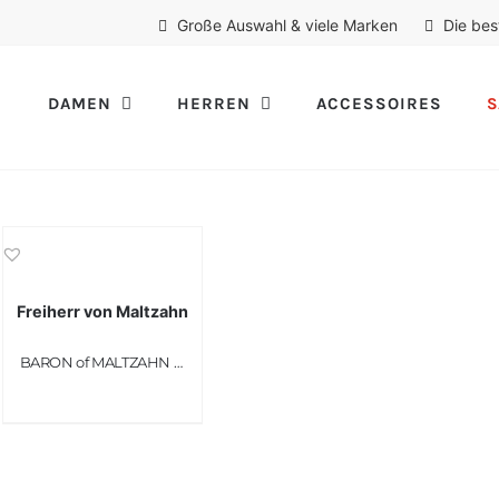
Große Auswahl & viele Marken
Die bes
DAMEN
HERREN
ACCESSOIRES
S
Freiherr von Maltzahn
BARON of MALTZAHN Weekender Sporttasche LONDON