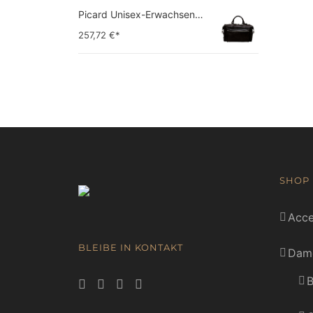
Picard Unisex-Erwachsene Buddy Gepäck- Handgepäck
257,72
€*
SHOP
Acce
BLEIBE IN KONTAKT
Dam
B