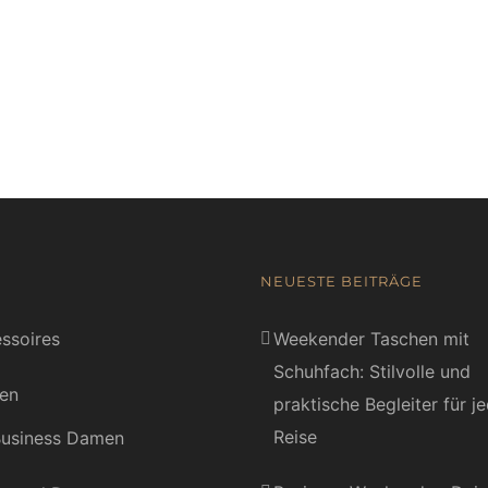
NEUESTE BEITRÄGE
ssoires
Weekender Taschen mit
Schuhfach: Stilvolle und
en
praktische Begleiter für j
Reise
usiness Damen