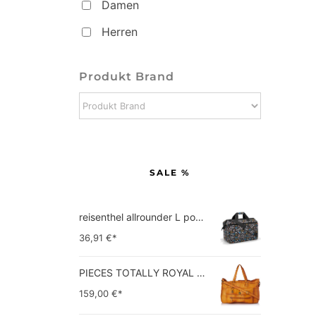
Damen
Herren
Produkt Brand
SALE %
reisenthel allrounder L pocket  Vielseitige Doktortasche für Reise, Arbeit und Freizeit  Mit praktischer Trolley…
36,91
€*
PIECES TOTALLY ROYAL LEATHER TRAVEL BAG 17055349 Damen Umhängetaschen ,1 Groesse (51 x 33 x 14,5 cm)
159,00
€*