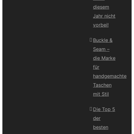
diesem
Jahr nicht
vorbei!
Buckle &
Seam –
die Marke
für
handgemachte
Taschen
mit Stil
Die Top 5
der
besten