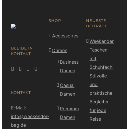
SHOP
NEUESTE
BEITRÄGE
Accessoires
Weekender
BLEIBE IN
Taschen
Damen
KONTAKT
mit
Business
Schuhfach:
Damen
Stilvolle
und
Casual
KONTAKT
praktische
Damen
Begleiter
E-Mail:
Premium
für jede
info@weekender-
Damen
Reise
bag.de