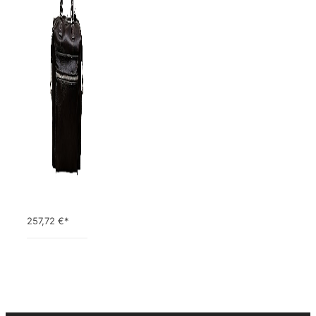
257,72
€*