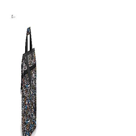
reisenthel allrounder L pocket  Vielseitige Doktortasche für Reise, Arbeit und Freizeit  Mit praktischer Trolley…