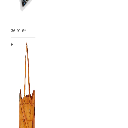
36,91
€*
PIECES TOTALLY ROYAL LEATHER TRAVEL BAG 17055349 Damen Umhängetaschen ,1 Groesse (51 x 33 x 14,5 cm)