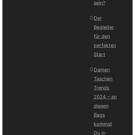
sein?
Der
Begleiter
für den
perfekten
Start
Damen
Taschen
Trends
2024 – an
diesen
Bags
kommst
Du in