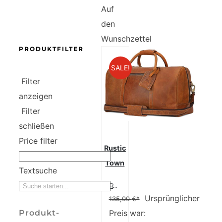
Auf
den
Wunschzettel
PRODUKTFILTER
SALE!
Filter
anzeigen
Filter
schließen
Price filter
Rustic
Town
Textsuche
Rustic Town groß Leder Reisetasche – Carry On Vintage Umhängetasche Seesack Weekender Tasche für Herren und Damen (Braun…
Ursprünglicher
135,00
€*
Produkt-
Preis war: