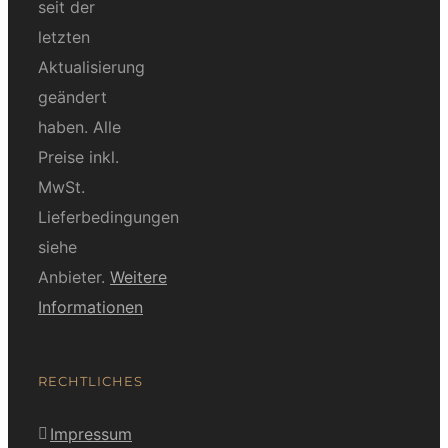
seit der
letzten
Aktualisierung
geändert
haben. Alle
Preise inkl.
MwSt.
Lieferbedingungen
siehe
Anbieter.
Weitere
Informationen
RECHTLICHES
Impressum