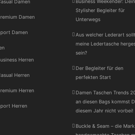
Business Weekender: Dein
asual Damen
Stylisher Begleiter für
Premium Damen
Unterwegs
port Damen
Aus welcher Lederart soll
meine Ledertasche herges
en
sein?
usiness Herren
Der Begleiter für den
asual Herren
perfekten Start
remium Herren
Damen Taschen Trends 2
an diesen Bags kommst D
port Herren
diesem Jahr nicht vorbei!
Buckle & Seam – die Mark