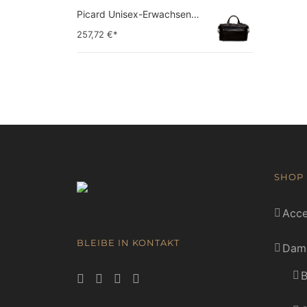
Picard Unisex-Erwachsene Buddy Gepäck- Handgepäck
257,72
€*
SHOP
Acce
BLEIBE IN KONTAKT
Dam
B