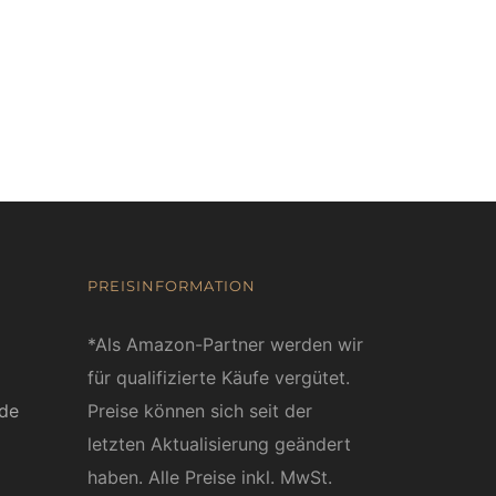
PREISINFORMATION
*Als Amazon-Partner werden wir
für qualifizierte Käufe vergütet.
ede
Preise können sich seit der
letzten Aktualisierung geändert
haben. Alle Preise inkl. MwSt.