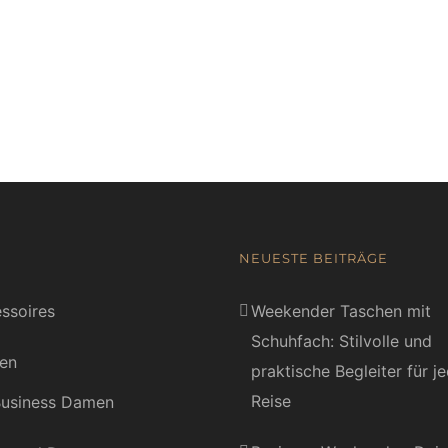
NEUESTE BEITRÄGE
ssoires
Weekender Taschen mit
Schuhfach: Stilvolle und
en
praktische Begleiter für j
Reise
usiness Damen