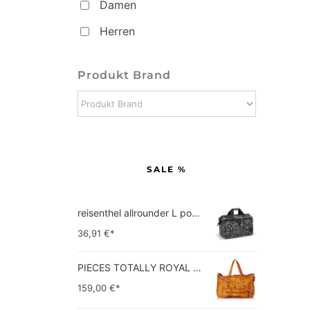
Damen
Herren
Produkt Brand
SALE %
reisenthel allrounder L pocket  Vielseitige Doktortasche für Reise, Arbeit und Freizeit  Mit praktischer Trolley…
36,91
€*
PIECES TOTALLY ROYAL LEATHER TRAVEL BAG 17055349 Damen Umhängetaschen ,1 Groesse (51 x 33 x 14,5 cm)
159,00
€*