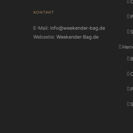
C
KONTAKT
E-Mail:
info@weekender-bag.de
S
Webseite:
Weekender-Bag.de
Herr
B
C
P
S