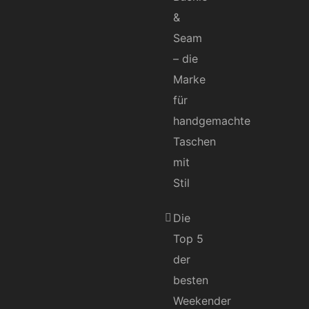
&
Seam
– die
Marke
für
handgemachte
Taschen
mit
Stil
Die
Top 5
der
besten
Weekender