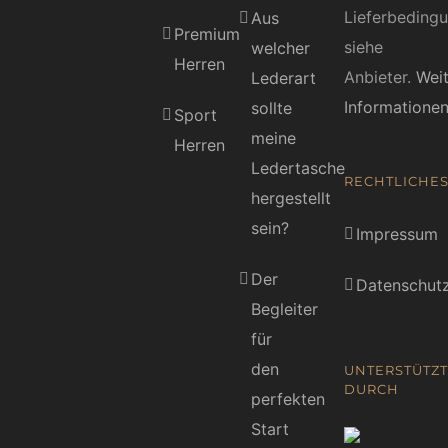
Lieferbeding
Aus
Premium
siehe
welcher
Herren
Anbieter.
Wei
Lederart
Informatione
sollte
Sport
meine
Herren
Ledertasche
RECHTLICHE
hergestellt
sein?
Impressum
Der
Datenschutz
Begleiter
für
den
UNTERSTÜTZT
DURCH
perfekten
Start