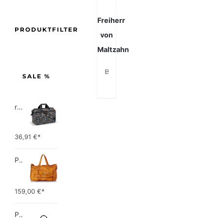
Freiherr
PRODUKTFILTER
von
Maltzahn
BARON of MALTZAHN Weekender Sporttasche LONDON
SALE %
reisenthel allrounder L pocket  Vielseitige Doktortasche für Reise, Arbeit und Freizeit  Mit praktischer Trolley…
36,91
€*
PIECES TOTALLY ROYAL LEATHER TRAVEL BAG 17055349 Damen Umhängetaschen ,1 Groesse (51 x 33 x 14,5 cm)
159,00
€*
Picard Unisex-Erwachsene Buddy Gepäck- Handgepäck