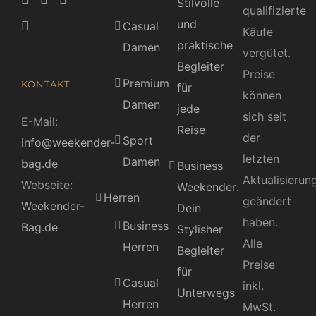
Stilvolle
qualifizierte
und
Casual
Käufe
praktische
Damen
vergütet.
Begleiter
Preise
Premium
KONTAKT
für
können
Damen
jede
sich seit
E-Mail:
Reise
der
Sport
info@weekender-
letzten
Damen
bag.de
Business
Aktualisierun
Webseite:
Weekender:
Herren
geändert
Weekender-
Dein
haben.
Business
Bag.de
Stylisher
Alle
Herren
Begleiter
Preise
für
Casual
inkl.
Unterwegs
Herren
MwSt.